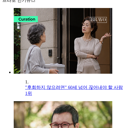
브라보 인기뉴스
1.
"후회하지 않으려면" 60세 넘어 끊어내야 할 사람
1위