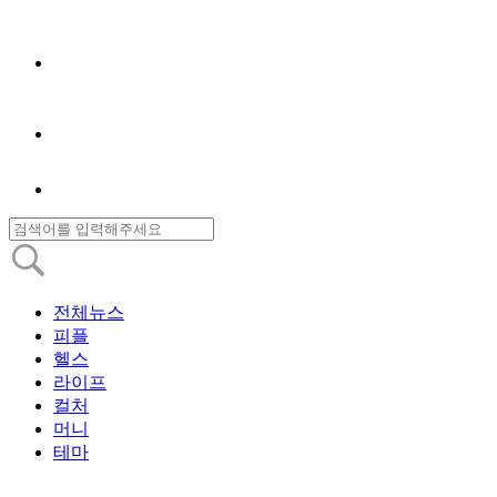
전체뉴스
피플
헬스
라이프
컬처
머니
테마