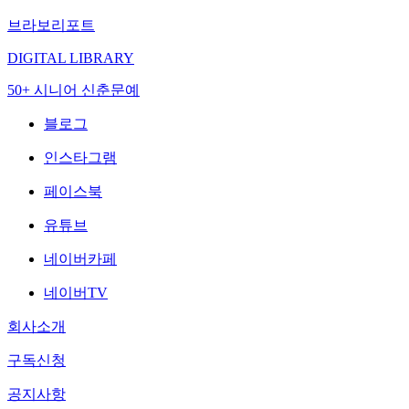
브라보리포트
DIGITAL LIBRARY
50+ 시니어 신춘문예
블로그
인스타그램
페이스북
유튜브
네이버카페
네이버TV
회사소개
구독신청
공지사항