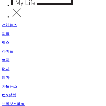
전체뉴스
피플
헬스
라이프
컬처
머니
테마
카드뉴스
컷&칼럼
브라보스페셜