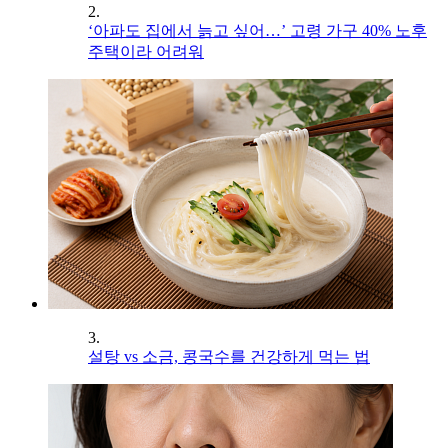
2.
‘아파도 집에서 늙고 싶어…’ 고령 가구 40% 노후
주택이라 어려워
3.
설탕 vs 소금, 콩국수를 건강하게 먹는 법