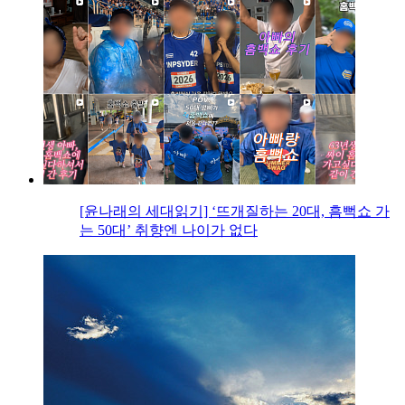
[윤나래의 세대읽기] ‘뜨개질하는 20대, 흠뻑쇼 가
는 50대’ 취향엔 나이가 없다