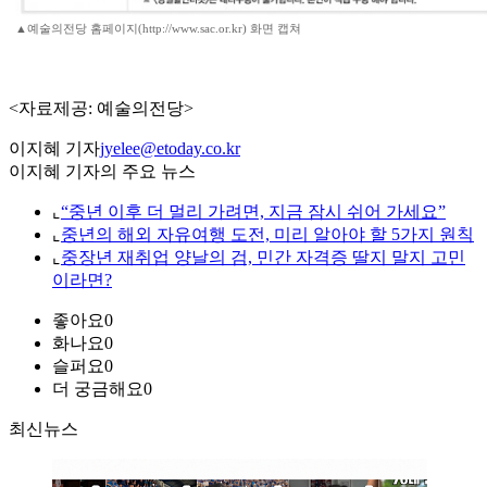
▲예술의전당 홈페이지(http://www.sac.or.kr) 화면 캡쳐
<자료제공: 예술의전당>
이지혜 기자
jyelee@etoday.co.kr
이지혜 기자의 주요 뉴스
⌞
“중년 이후 더 멀리 가려면, 지금 잠시 쉬어 가세요”
⌞
중년의 해외 자유여행 도전, 미리 알아야 할 5가지 원칙
⌞
중장년 재취업 양날의 검, 민간 자격증 딸지 말지 고민
이라면?
좋아요
0
화나요
0
슬퍼요
0
더 궁금해요
0
최신뉴스