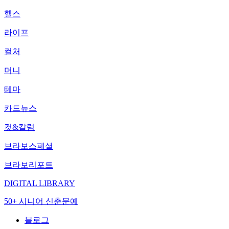
헬스
라이프
컬처
머니
테마
카드뉴스
컷&칼럼
브라보스페셜
브라보리포트
DIGITAL LIBRARY
50+ 시니어 신춘문예
블로그