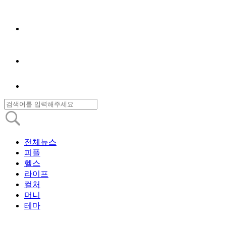
전체뉴스
피플
헬스
라이프
컬처
머니
테마