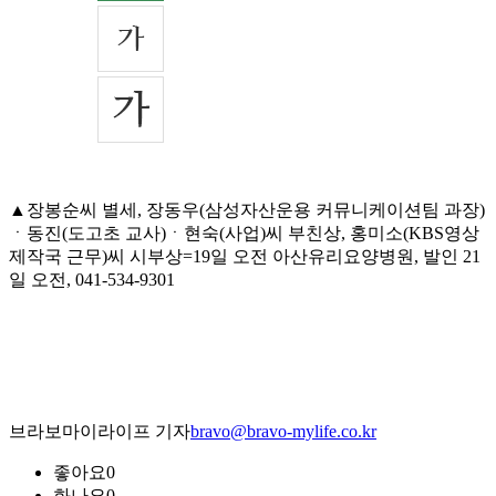
▲장봉순씨 별세, 장동우(삼성자산운용 커뮤니케이션팀 과장)
ㆍ동진(도고초 교사)ㆍ현숙(사업)씨 부친상, 홍미소(KBS영상
제작국 근무)씨 시부상=19일 오전 아산유리요양병원, 발인 21
일 오전, 041-534-9301
브라보마이라이프 기자
bravo@bravo-mylife.co.kr
좋아요
0
화나요
0