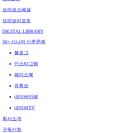
브라보스페셜
브라보리포트
DIGITAL LIBRARY
50+ 시니어 신춘문예
블로그
인스타그램
페이스북
유튜브
네이버카페
네이버TV
회사소개
구독신청