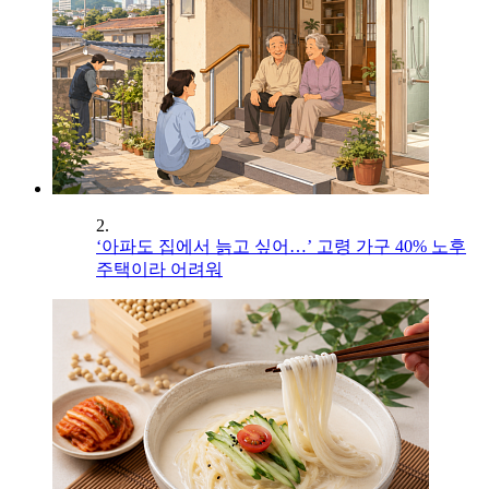
2.
‘아파도 집에서 늙고 싶어…’ 고령 가구 40% 노후
주택이라 어려워