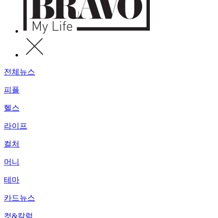
전체뉴스
피플
헬스
라이프
컬처
머니
테마
카드뉴스
컷&칼럼