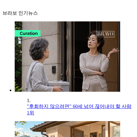
브라보 인기뉴스
1.
"후회하지 않으려면" 60세 넘어 끊어내야 할 사람
1위