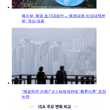
복지부, 폭염 초기대응반→‘폭염대응 비상대책본
부’ 격상 대응
“해로하면 손해?” 8·3 세제개편에 ‘황혼이혼’ 조장
논란