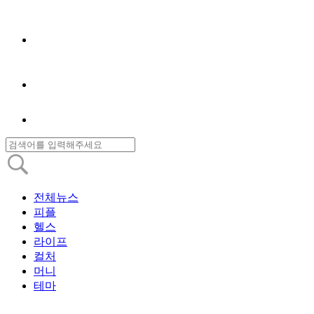
전체뉴스
피플
헬스
라이프
컬처
머니
테마