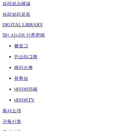
브라보스페셜
브라보리포트
DIGITAL LIBRARY
50+ 시니어 신춘문예
블로그
인스타그램
페이스북
유튜브
네이버카페
네이버TV
회사소개
구독신청