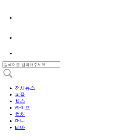
전체뉴스
피플
헬스
라이프
컬처
머니
테마