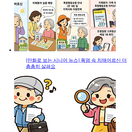
[만화로 보는 시니어 뉴스] 폭염 속 치매어르신 더
촘촘히 살펴요