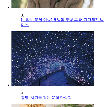
3.
[브라보 문화 이슈] 유방암 투병 후 더 단단해진 박
미선
4.
광명, 시간을 걷는 문화 마실길