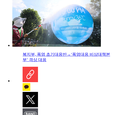
복지부, 폭염 초기대응반→‘폭염대응 비상대책본
부’ 격상 대응