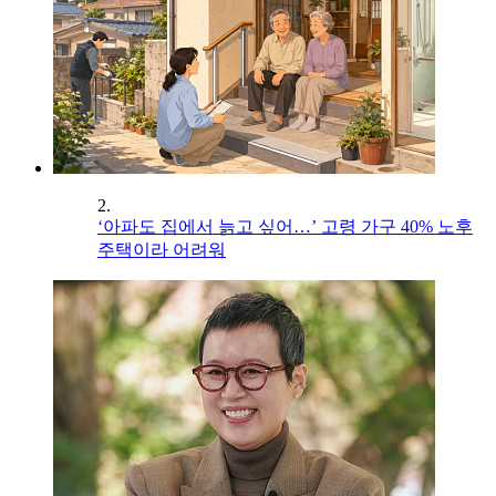
2.
‘아파도 집에서 늙고 싶어…’ 고령 가구 40% 노후
주택이라 어려워