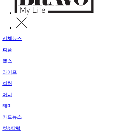
전체뉴스
피플
헬스
라이프
컬처
머니
테마
카드뉴스
컷&칼럼