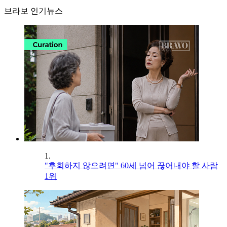
브라보 인기뉴스
1.
"후회하지 않으려면" 60세 넘어 끊어내야 할 사람
1위