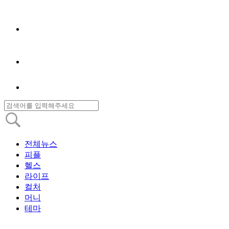
전체뉴스
피플
헬스
라이프
컬처
머니
테마