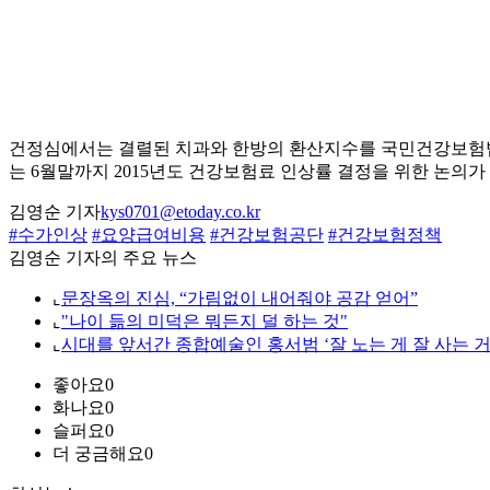
건정심에서는 결렬된 치과와 한방의 환산지수를 국민건강보험법에
는 6월말까지 2015년도 건강보험료 인상률 결정을 위한 논의가
김영순 기자
kys0701@etoday.co.kr
#수가인상
#요양급여비용
#건강보험공단
#건강보험정책
김영순 기자의 주요 뉴스
⌞
문장옥의 진심, “가림없이 내어줘야 공감 얻어”
⌞
"나이 듦의 미덕은 뭐든지 덜 하는 것"
⌞
시대를 앞서간 종합예술인 홍서범 ‘잘 노는 게 잘 사는 거
좋아요
0
화나요
0
슬퍼요
0
더 궁금해요
0