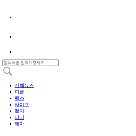
전체뉴스
피플
헬스
라이프
컬처
머니
테마