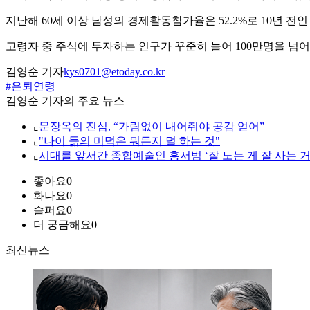
지난해 60세 이상 남성의 경제활동참가율은 52.2%로 10년 전인 20
고령자 중 주식에 투자하는 인구가 꾸준히 늘어 100만명을 넘어섰다
김영순 기자
kys0701@etoday.co.kr
#은퇴연령
김영순 기자의 주요 뉴스
⌞
문장옥의 진심, “가림없이 내어줘야 공감 얻어”
⌞
"나이 듦의 미덕은 뭐든지 덜 하는 것"
⌞
시대를 앞서간 종합예술인 홍서범 ‘잘 노는 게 잘 사는 거
좋아요
0
화나요
0
슬퍼요
0
더 궁금해요
0
최신뉴스