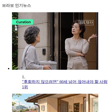
브라보 인기뉴스
1.
"후회하지 않으려면" 60세 넘어 끊어내야 할 사람
1위