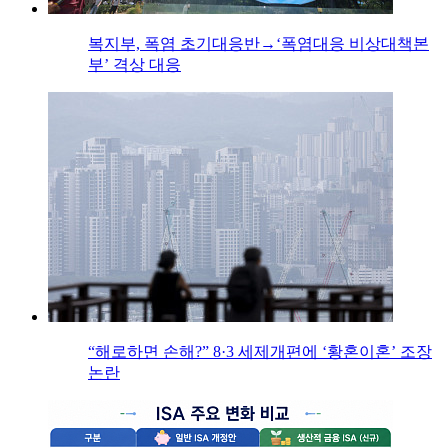
복지부, 폭염 초기대응반→‘폭염대응 비상대책본
부’ 격상 대응
“해로하면 손해?” 8·3 세제개편에 ‘황혼이혼’ 조장
논란