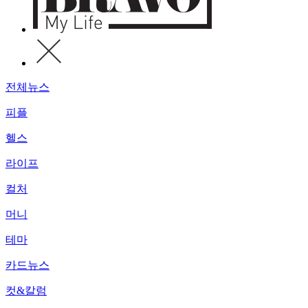
전체뉴스
피플
헬스
라이프
컬처
머니
테마
카드뉴스
컷&칼럼