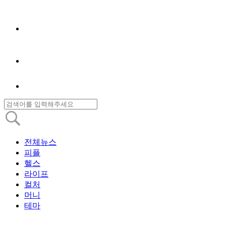
전체뉴스
피플
헬스
라이프
컬처
머니
테마