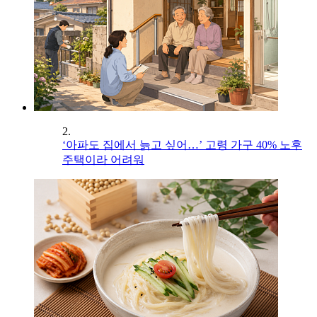
2.
‘아파도 집에서 늙고 싶어…’ 고령 가구 40% 노후
주택이라 어려워