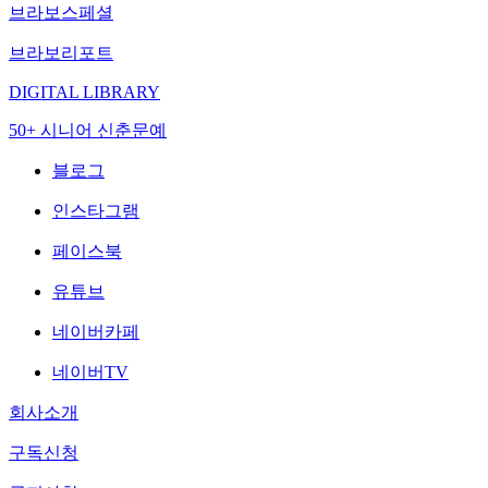
브라보스페셜
브라보리포트
DIGITAL LIBRARY
50+ 시니어 신춘문예
블로그
인스타그램
페이스북
유튜브
네이버카페
네이버TV
회사소개
구독신청