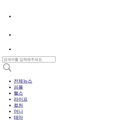
전체뉴스
피플
헬스
라이프
컬처
머니
테마