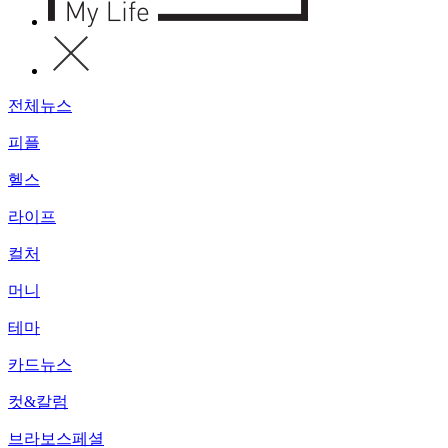
전체뉴스
피플
헬스
라이프
컬처
머니
테마
카드뉴스
컷&칼럼
브라보스페셜