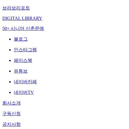
브라보리포트
DIGITAL LIBRARY
50+ 시니어 신춘문예
블로그
인스타그램
페이스북
유튜브
네이버카페
네이버TV
회사소개
구독신청
공지사항