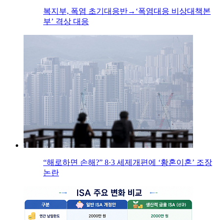
복지부, 폭염 초기대응반→‘폭염대응 비상대책본
부’ 격상 대응
“해로하면 손해?” 8·3 세제개편에 ‘황혼이혼’ 조장
논란