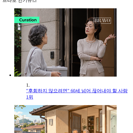
브라보 인기뉴스
1.
"후회하지 않으려면" 60세 넘어 끊어내야 할 사람
1위