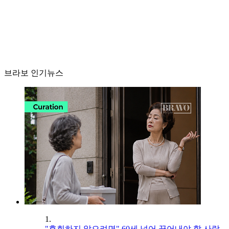
브라보 인기뉴스
1.
"후회하지 않으려면" 60세 넘어 끊어내야 할 사람