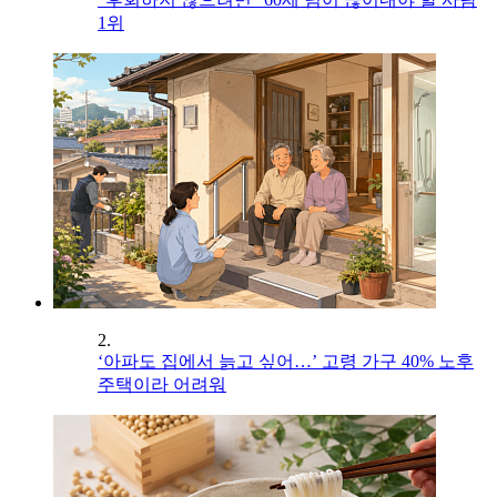
1위
2.
‘아파도 집에서 늙고 싶어…’ 고령 가구 40% 노후
주택이라 어려워