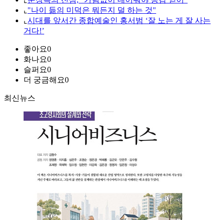
⌞
"나이 듦의 미덕은 뭐든지 덜 하는 것"
⌞
시대를 앞서간 종합예술인 홍서범 ‘잘 노는 게 잘 사는
거다!’
좋아요
0
화나요
0
슬퍼요
0
더 궁금해요
0
최신뉴스