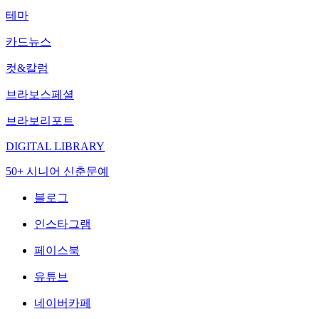
테마
카드뉴스
컷&칼럼
브라보스페셜
브라보리포트
DIGITAL LIBRARY
50+ 시니어 신춘문예
블로그
인스타그램
페이스북
유튜브
네이버카페