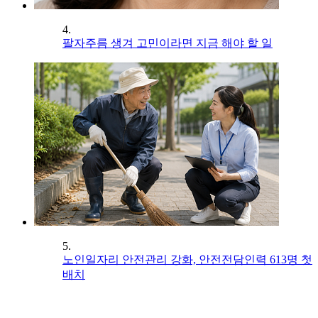
4.
팔자주름 생겨 고민이라면 지금 해야 할 일
5.
노인일자리 안전관리 강화, 안전전담인력 613명 첫
배치