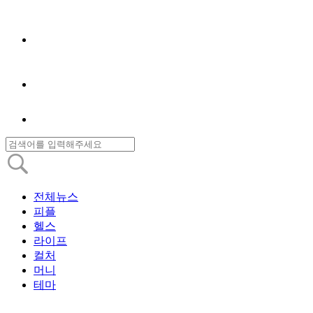
전체뉴스
피플
헬스
라이프
컬처
머니
테마