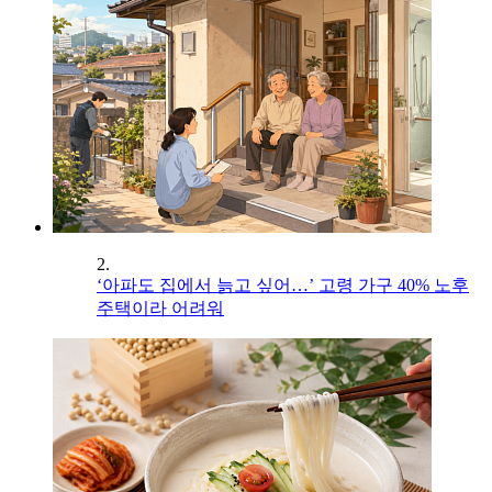
2.
‘아파도 집에서 늙고 싶어…’ 고령 가구 40% 노후
주택이라 어려워