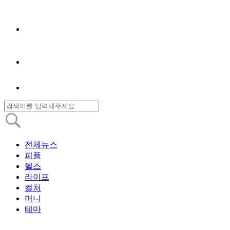
전체뉴스
피플
헬스
라이프
컬처
머니
테마