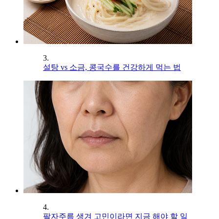
3.
설탕 vs 소금, 콩국수를 건강하게 먹는 법
4.
팔자주름 생겨 고민이라면 지금 해야 할 일