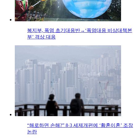
복지부, 폭염 초기대응반→‘폭염대응 비상대책본
부’ 격상 대응
“해로하면 손해?” 8·3 세제개편에 ‘황혼이혼’ 조장
논란