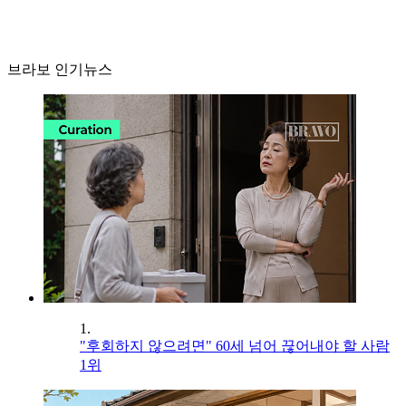
브라보 인기뉴스
1.
"후회하지 않으려면" 60세 넘어 끊어내야 할 사람
1위