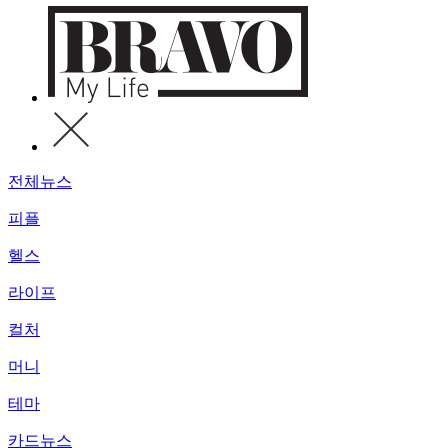
전체뉴스
피플
헬스
라이프
컬처
머니
테마
카드뉴스