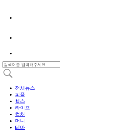
전체뉴스
피플
헬스
라이프
컬처
머니
테마