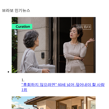
브라보 인기뉴스
1.
"후회하지 않으려면" 60세 넘어 끊어내야 할 사람
1위