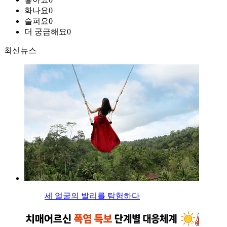
화나요
0
슬퍼요
0
더 궁금해요
0
최신뉴스
세 얼굴의 발리를 탐험하다