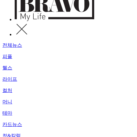
전체뉴스
피플
헬스
라이프
컬처
머니
테마
카드뉴스
컷&칼럼