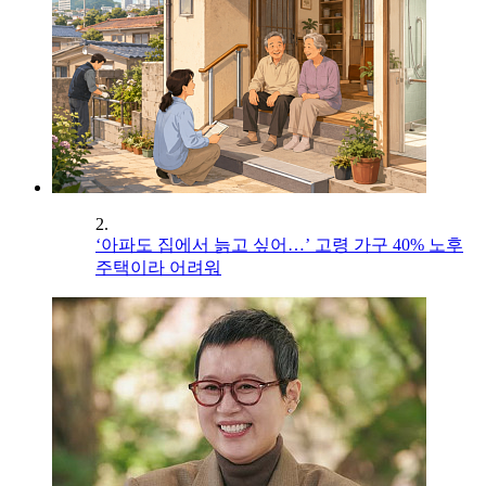
2.
‘아파도 집에서 늙고 싶어…’ 고령 가구 40% 노후
주택이라 어려워