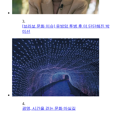
3.
[브라보 문화 이슈] 유방암 투병 후 더 단단해진 박
미선
4.
광명, 시간을 걷는 문화 마실길