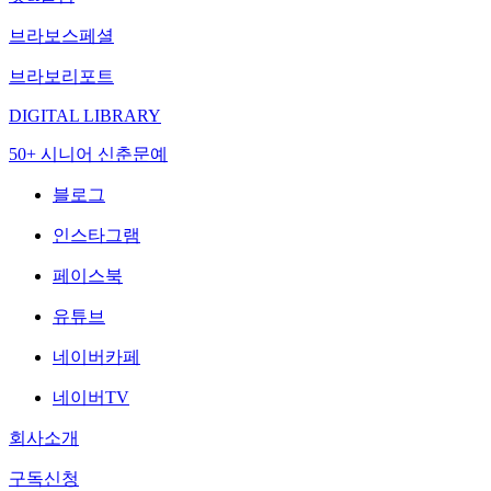
브라보스페셜
브라보리포트
DIGITAL LIBRARY
50+ 시니어 신춘문예
블로그
인스타그램
페이스북
유튜브
네이버카페
네이버TV
회사소개
구독신청