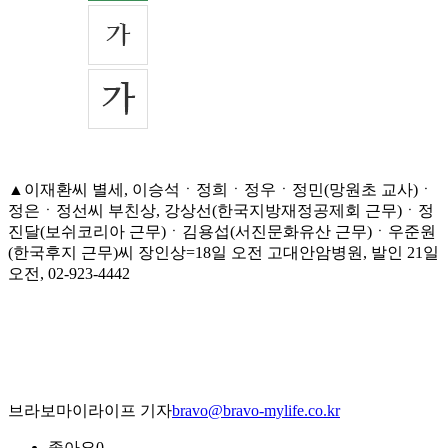
▲이재환씨 별세, 이승석ㆍ정희ㆍ정우ㆍ정민(망원초 교사)ㆍ
정은ㆍ정선씨 부친상, 강상선(한국지방재정공제회 근무)ㆍ정
진달(보쉬코리아 근무)ㆍ김용섭(서진문화유산 근무)ㆍ우준원
(한국후지 근무)씨 장인상=18일 오전 고대안암병원, 발인 21일
오전, 02-923-4442
브라보마이라이프 기자
bravo@bravo-mylife.co.kr
좋아요
0