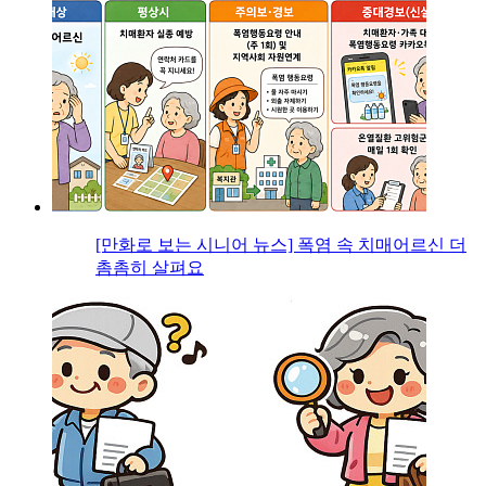
[만화로 보는 시니어 뉴스] 폭염 속 치매어르신 더
촘촘히 살펴요