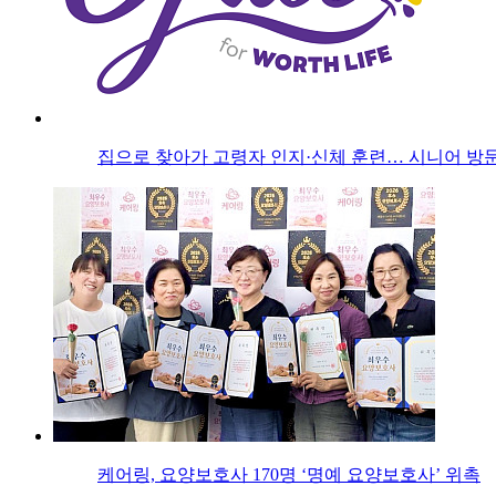
집으로 찾아가 고령자 인지·신체 훈련… 시니어 방문
케어링, 요양보호사 170명 ‘명예 요양보호사’ 위촉