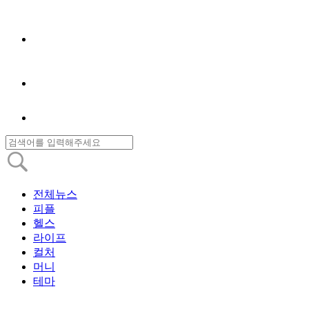
전체뉴스
피플
헬스
라이프
컬처
머니
테마