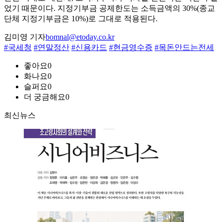
었기 때문이다. 지정기부금 공제한도는 소득금액의 30%(종교
단체 지정기부금은 10%)로 그대로 적용된다.
김미영 기자
bomnal@etoday.co.kr
#국세청
#연말정산
#신용카드
#현금영수증
#목돈안드는전세
좋아요
0
화나요
0
슬퍼요
0
더 궁금해요
0
최신뉴스