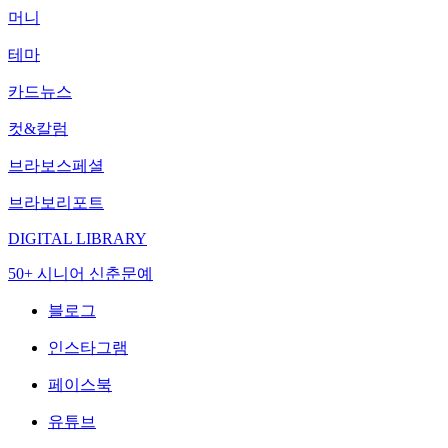
머니
테마
카드뉴스
컷&칼럼
브라보스페셜
브라보리포트
DIGITAL LIBRARY
50+ 시니어 신춘문예
블로그
인스타그램
페이스북
유튜브