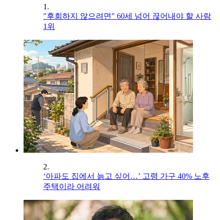
1.
"후회하지 않으려면" 60세 넘어 끊어내야 할 사람
1위
2.
‘아파도 집에서 늙고 싶어…’ 고령 가구 40% 노후
주택이라 어려워