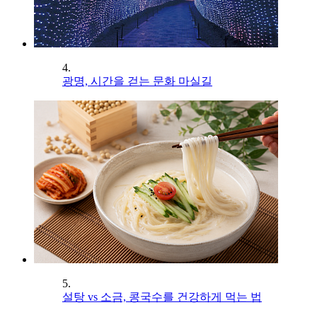
4.
광명, 시간을 걷는 문화 마실길
5.
설탕 vs 소금, 콩국수를 건강하게 먹는 법