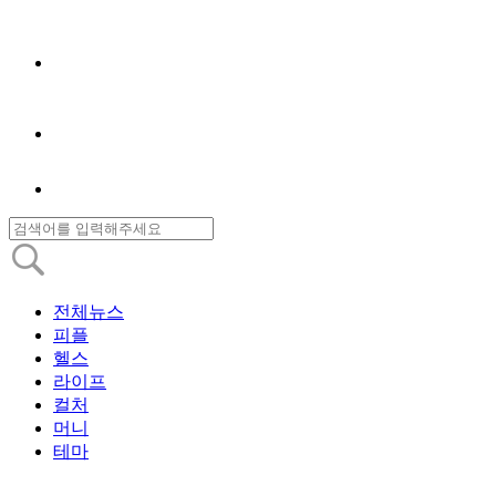
전체뉴스
피플
헬스
라이프
컬처
머니
테마