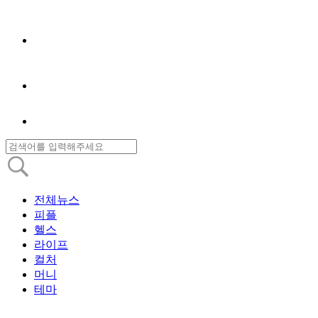
전체뉴스
피플
헬스
라이프
컬처
머니
테마