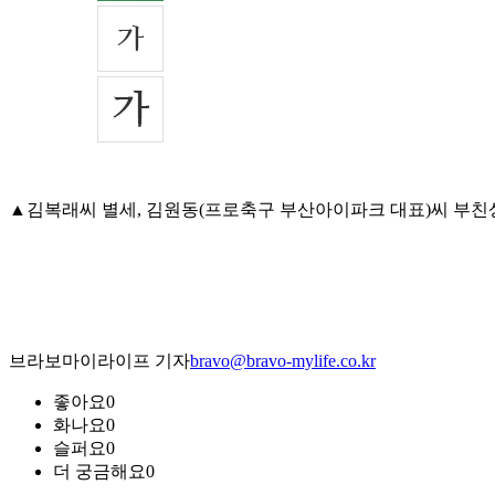
▲김복래씨 별세, 김원동(프로축구 부산아이파크 대표)씨 부친상=15일
브라보마이라이프 기자
bravo@bravo-mylife.co.kr
좋아요
0
화나요
0
슬퍼요
0
더 궁금해요
0