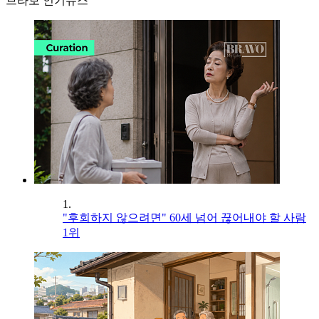
브라보 인기뉴스
1.
"후회하지 않으려면" 60세 넘어 끊어내야 할 사람
1위