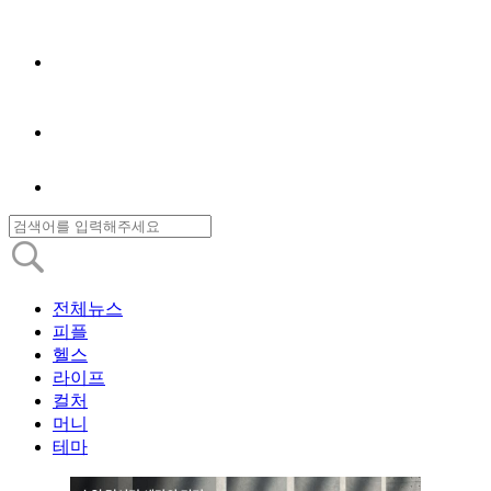
전체뉴스
피플
헬스
라이프
컬처
머니
테마