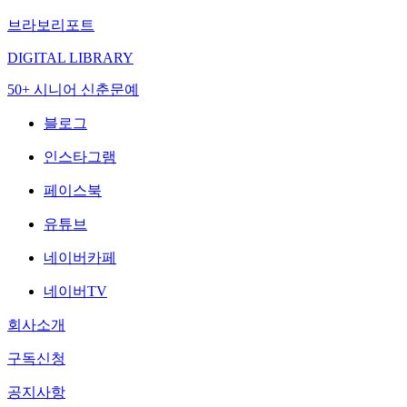
브라보리포트
DIGITAL LIBRARY
50+ 시니어 신춘문예
블로그
인스타그램
페이스북
유튜브
네이버카페
네이버TV
회사소개
구독신청
공지사항