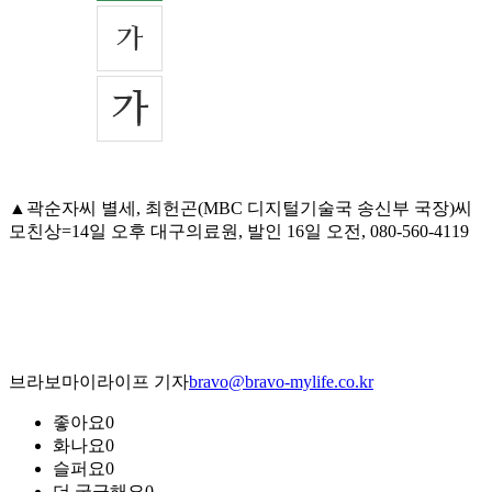
▲곽순자씨 별세, 최헌곤(MBC 디지털기술국 송신부 국장)씨
모친상=14일 오후 대구의료원, 발인 16일 오전, 080-560-4119
브라보마이라이프 기자
bravo@bravo-mylife.co.kr
좋아요
0
화나요
0
슬퍼요
0
더 궁금해요
0