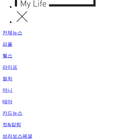
전체뉴스
피플
헬스
라이프
컬처
머니
테마
카드뉴스
컷&칼럼
브라보스페셜