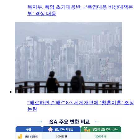
복지부, 폭염 초기대응반→‘폭염대응 비상대책본
부’ 격상 대응
“해로하면 손해?” 8·3 세제개편에 ‘황혼이혼’ 조장
논란