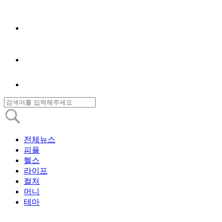
전체뉴스
피플
헬스
라이프
컬처
머니
테마