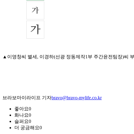
▲이영창씨 별세, 이경하(선광 정동제작1부 주간윤전팀장)씨 부친상=
브라보마이라이프 기자
bravo@bravo-mylife.co.kr
좋아요
0
화나요
0
슬퍼요
0
더 궁금해요
0