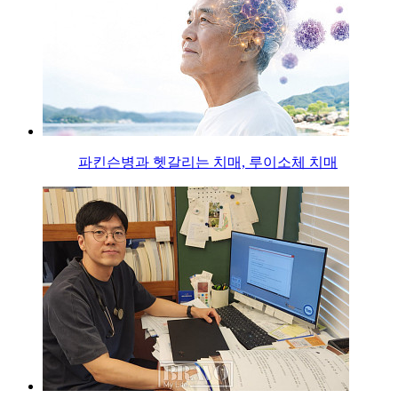
파킨슨병과 헷갈리는 치매, 루이소체 치매