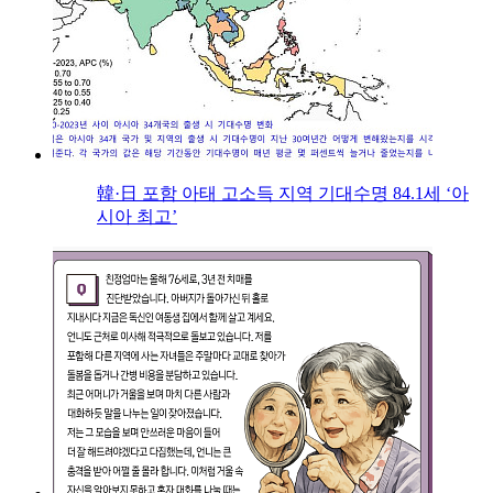
韓·日 포함 아태 고소득 지역 기대수명 84.1세 ‘아
시아 최고’