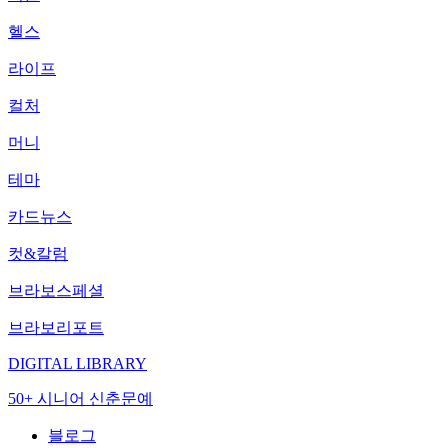
헬스
라이프
컬처
머니
테마
카드뉴스
컷&칼럼
브라보스페셜
브라보리포트
DIGITAL LIBRARY
50+ 시니어 신춘문예
블로그