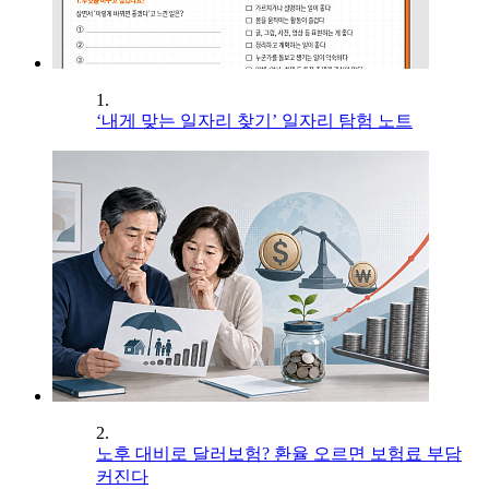
1.
‘내게 맞는 일자리 찾기’ 일자리 탐험 노트
2.
노후 대비로 달러보험? 환율 오르면 보험료 부담
커진다