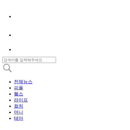
전체뉴스
피플
헬스
라이프
컬처
머니
테마