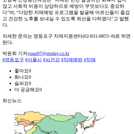
않고 사회적 비용이 상당하므로 예방이 무엇보다도 중요하
다”며, “다양한 치매예방 프로그램을 발굴해 어르신들이 즐겁
고 건강한 노후를 보내실 수 있도록 최선을 다하겠다"고 말했
다.
자세한 문의는 영등포구 치매지원센터(02-831-0855~8)로 하면
된다.
박윤희 기자
youn97@etoday.co.kr
#영등포구
#서울시
#뇌건강
#치매예방
#치매
좋아요
0
화나요
0
슬퍼요
0
더 궁금해요
0
최신뉴스