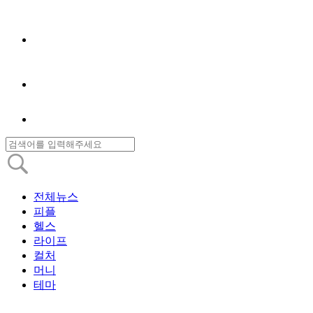
전체뉴스
피플
헬스
라이프
컬처
머니
테마