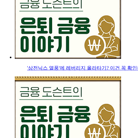
'삼전닉스 열풍'에 레버리지 올라타기? 이건 꼭 확