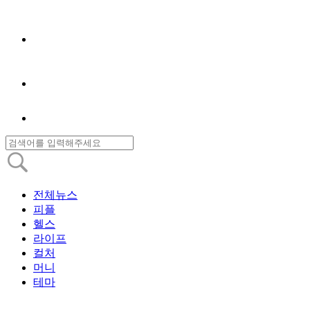
전체뉴스
피플
헬스
라이프
컬처
머니
테마