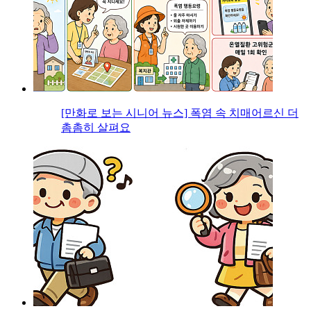
[만화로 보는 시니어 뉴스] 폭염 속 치매어르신 더
촘촘히 살펴요