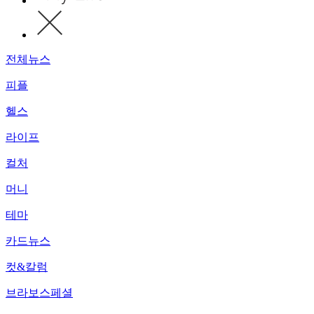
전체뉴스
피플
헬스
라이프
컬처
머니
테마
카드뉴스
컷&칼럼
브라보스페셜