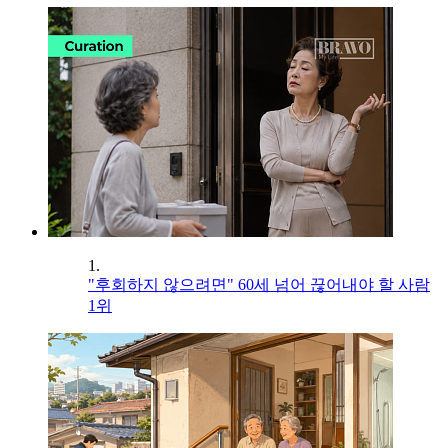
1.
"후회하지 않으려면" 60세 넘어 끊어내야 할 사람
1위