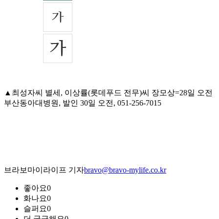
▲최성자씨 별세, 이상률(롯데푸드 전무)씨 장모상=28일 오전
부산동아대병원, 발인 30일 오전, 051-256-7015
브라보마이라이프 기자
bravo@bravo-mylife.co.kr
좋아요
0
화나요
0
슬퍼요
0
더 궁금해요
0