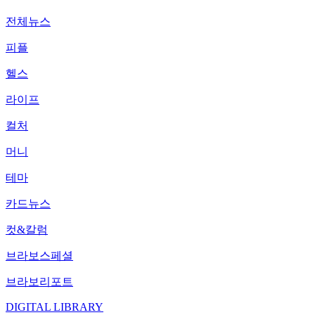
전체뉴스
피플
헬스
라이프
컬처
머니
테마
카드뉴스
컷&칼럼
브라보스페셜
브라보리포트
DIGITAL LIBRARY