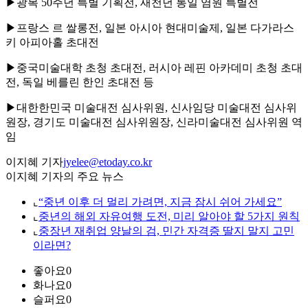
▶광복 50주년 특별 기획전, 새천년 통일 염원 특별전
▶프랑스 르 쌀롱전, 일본 아시아 현대미술제, 일본 다가라스
키 아피아홀 초대전
▶중국미술대학 초청 초대전, 러시아 레핀 아카데미 초청 초대
전, 독일 베를린 한인 초대전 등
▶대한한민국 미술대전 심사위원, 신사임당 미술대전 심사위
원장, 경기도 미술대전 심사위원장, 신라미술대전 심사위원 역
임
이지혜 기자
jyelee@etoday.co.kr
이지혜 기자의 주요 뉴스
⌞
“중년 이후 더 멀리 가려면, 지금 잠시 쉬어 가세요”
⌞
중년의 해외 자유여행 도전, 미리 알아야 할 5가지 원칙
⌞
중장년 재취업 양날의 검, 민간 자격증 딸지 말지 고민
이라면?
좋아요
0
화나요
0
슬퍼요
0