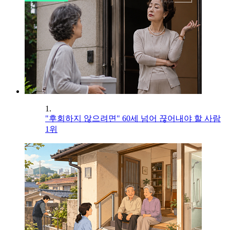
1.
"후회하지 않으려면" 60세 넘어 끊어내야 할 사람
1위