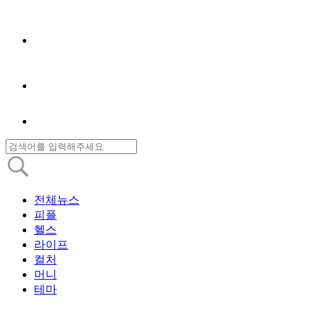
전체뉴스
피플
헬스
라이프
컬처
머니
테마