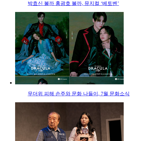
박효신 볼까 홍광호 볼까, 뮤지컬 ‘베토벤’
무더위 피해 손주와 문화 나들이, 7월 문화소식