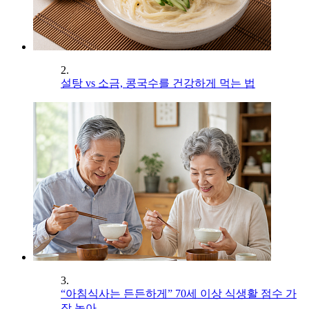
2.
설탕 vs 소금, 콩국수를 건강하게 먹는 법
3.
“아침식사는 든든하게” 70세 이상 식생활 점수 가
장 높아