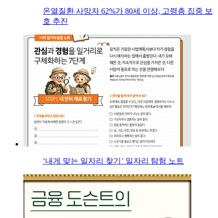
온열질환 사망자 62%가 80세 이상, 고령층 집중 보
호 추진
‘내게 맞는 일자리 찾기’ 일자리 탐험 노트