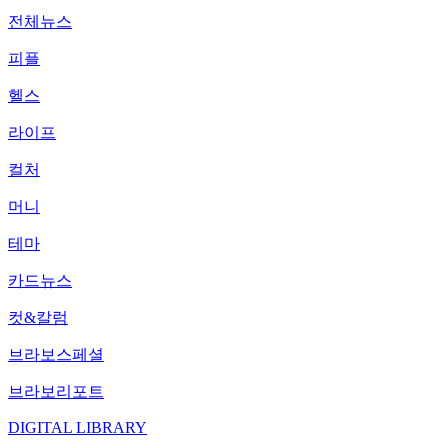
전체뉴스
피플
헬스
라이프
컬처
머니
테마
카드뉴스
컷&칼럼
브라보스페셜
브라보리포트
DIGITAL LIBRARY