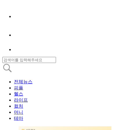
전체뉴스
피플
헬스
라이프
컬처
머니
테마