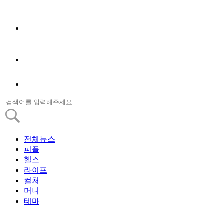
전체뉴스
피플
헬스
라이프
컬처
머니
테마