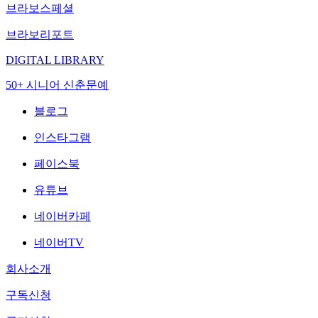
브라보스페셜
브라보리포트
DIGITAL LIBRARY
50+ 시니어 신춘문예
블로그
인스타그램
페이스북
유튜브
네이버카페
네이버TV
회사소개
구독신청