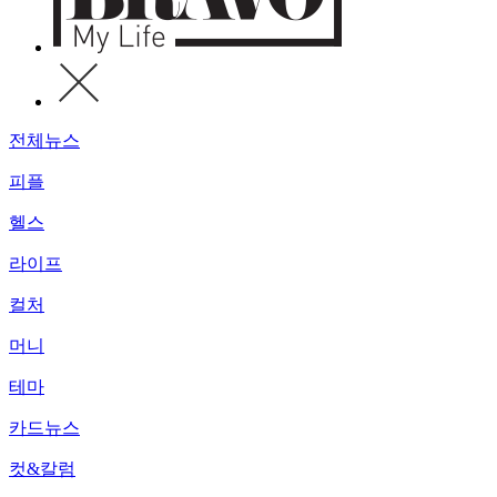
전체뉴스
피플
헬스
라이프
컬처
머니
테마
카드뉴스
컷&칼럼