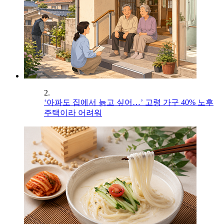
2.
‘아파도 집에서 늙고 싶어…’ 고령 가구 40% 노후
주택이라 어려워