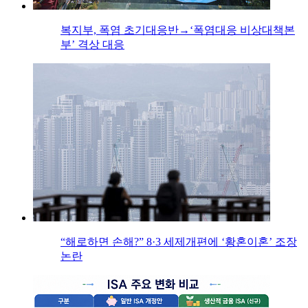
복지부, 폭염 초기대응반→‘폭염대응 비상대책본
부’ 격상 대응
“해로하면 손해?” 8·3 세제개편에 ‘황혼이혼’ 조장
논란