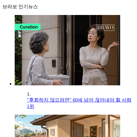
브라보 인기뉴스
1.
"후회하지 않으려면" 60세 넘어 끊어내야 할 사람
1위