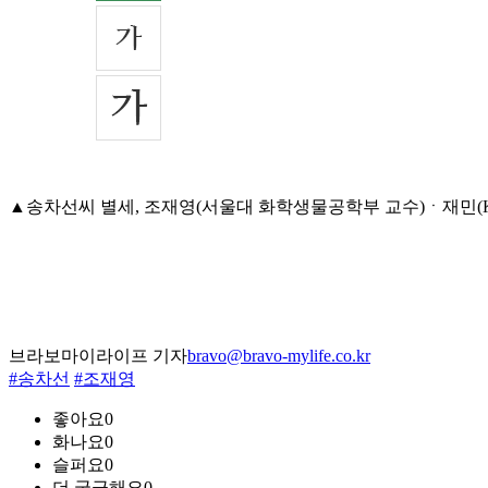
▲송차선씨 별세, 조재영(서울대 화학생물공학부 교수)ㆍ재민(KTB 
브라보마이라이프 기자
bravo@bravo-mylife.co.kr
#송차선
#조재영
좋아요
0
화나요
0
슬퍼요
0
더 궁금해요
0