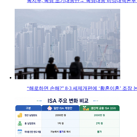
복지부, 폭염 초기대응반→‘폭염대응 비상대책본부’
“해로하면 손해?” 8·3 세제개편에 ‘황혼이혼’ 조장 