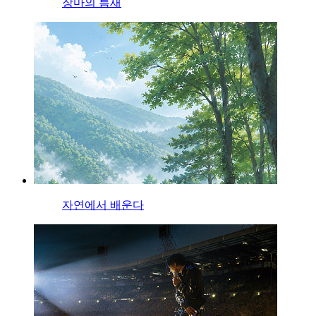
장마의 틈새
자연에서 배운다