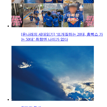
[윤나래의 세대읽기] ‘뜨개질하는 20대, 흠뻑쇼 가
는 50대’ 취향엔 나이가 없다