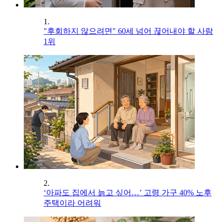
1.
"후회하지 않으려면" 60세 넘어 끊어내야 할 사람
1위
2.
‘아파도 집에서 늙고 싶어…’ 고령 가구 40% 노후
주택이라 어려워