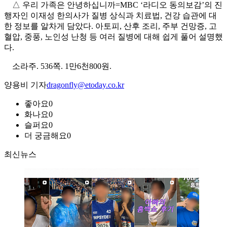
△ 우리 가족은 안녕하십니까=MBC ‘라디오 동의보감’의 진
행자인 이재성 한의사가 질병 상식과 치료법, 건강 습관에 대
한 정보를 알차게 담았다. 아토피, 산후 조리, 주부 건망증, 고
혈압, 중풍, 노인성 난청 등 여러 질병에 대해 쉽게 풀어 설명했
다.
소라주. 536쪽. 1만6천800원.
양용비 기자
dragonfly@etoday.co.kr
좋아요
0
화나요
0
슬퍼요
0
더 궁금해요
0
최신뉴스