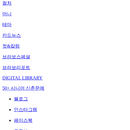
컬처
머니
테마
카드뉴스
컷&칼럼
브라보스페셜
브라보리포트
DIGITAL LIBRARY
50+ 시니어 신춘문예
블로그
인스타그램
페이스북