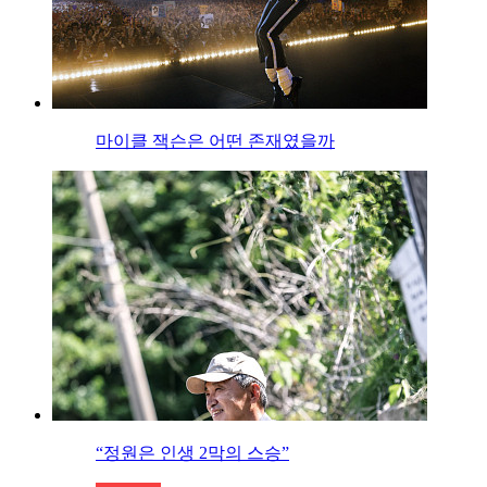
마이클 잭슨은 어떤 존재였을까
“정원은 인생 2막의 스승”