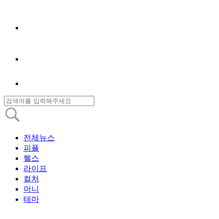
전체뉴스
피플
헬스
라이프
컬처
머니
테마