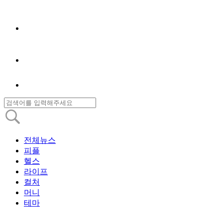
전체뉴스
피플
헬스
라이프
컬처
머니
테마