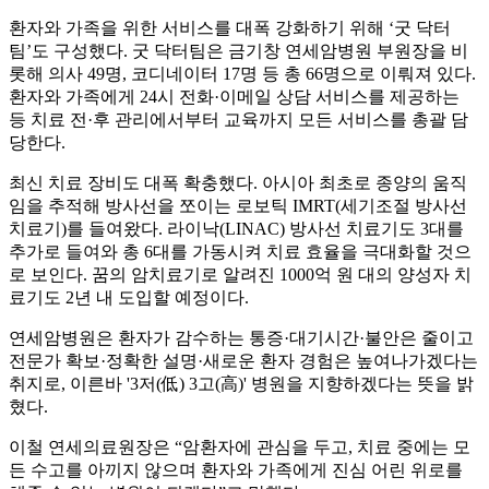
환자와 가족을 위한 서비스를 대폭 강화하기 위해 ‘굿 닥터
팀’도 구성했다. 굿 닥터팀은 금기창 연세암병원 부원장을 비
롯해 의사 49명, 코디네이터 17명 등 총 66명으로 이뤄져 있다.
환자와 가족에게 24시 전화·이메일 상담 서비스를 제공하는
등 치료 전·후 관리에서부터 교육까지 모든 서비스를 총괄 담
당한다.
최신 치료 장비도 대폭 확충했다. 아시아 최초로 종양의 움직
임을 추적해 방사선을 쪼이는 로보틱 IMRT(세기조절 방사선
치료기)를 들여왔다. 라이낙(LINAC) 방사선 치료기도 3대를
추가로 들여와 총 6대를 가동시켜 치료 효율을 극대화할 것으
로 보인다. 꿈의 암치료기로 알려진 1000억 원 대의 양성자 치
료기도 2년 내 도입할 예정이다.
연세암병원은 환자가 감수하는 통증·대기시간·불안은 줄이고
전문가 확보·정확한 설명·새로운 환자 경험은 높여나가겠다는
취지로, 이른바 '3저(低) 3고(高)' 병원을 지향하겠다는 뜻을 밝
혔다.
이철 연세의료원장은 “암환자에 관심을 두고, 치료 중에는 모
든 수고를 아끼지 않으며 환자와 가족에게 진심 어린 위로를