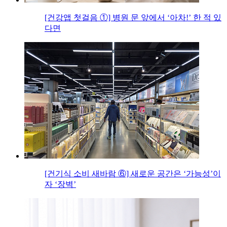
[건강앱 첫걸음 ①] 병원 문 앞에서 ‘아차!’ 한 적 있
다면
[건기식 소비 새바람 ⑥] 새로운 공간은 ‘가능성’이
자 ‘장벽’