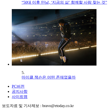
“50대 이후 만남, ‘지금의 삶’ 함께할 사람 찾는 것”
5.
마이클 잭슨은 어떤 존재였을까
PC버전
공지사항
사이트맵
보도자료 및 기사제보 : bravo@etoday.co.kr