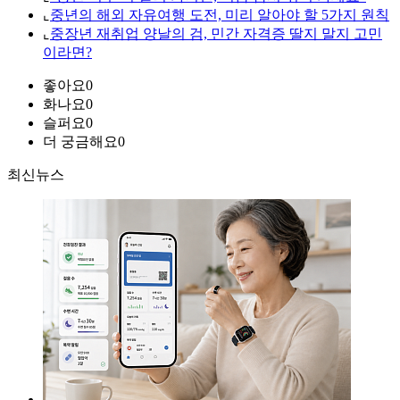
⌞
중년의 해외 자유여행 도전, 미리 알아야 할 5가지 원칙
⌞
중장년 재취업 양날의 검, 민간 자격증 딸지 말지 고민
이라면?
좋아요
0
화나요
0
슬퍼요
0
더 궁금해요
0
최신뉴스