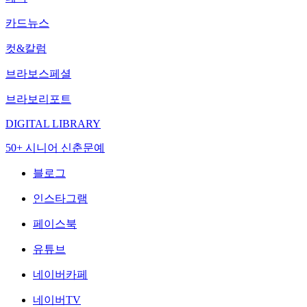
카드뉴스
컷&칼럼
브라보스페셜
브라보리포트
DIGITAL LIBRARY
50+ 시니어 신춘문예
블로그
인스타그램
페이스북
유튜브
네이버카페
네이버TV