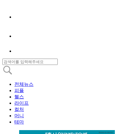
전체뉴스
피플
헬스
라이프
컬처
머니
테마