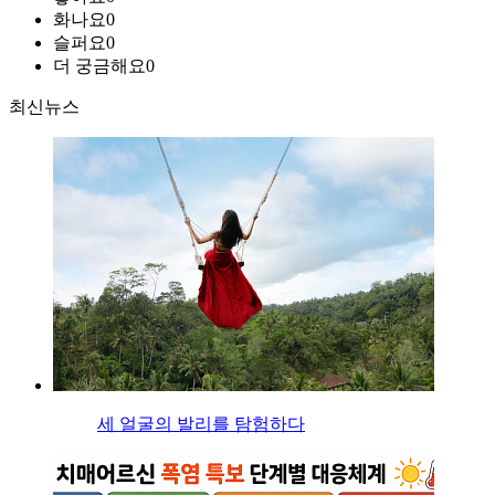
화나요
0
슬퍼요
0
더 궁금해요
0
최신뉴스
세 얼굴의 발리를 탐험하다