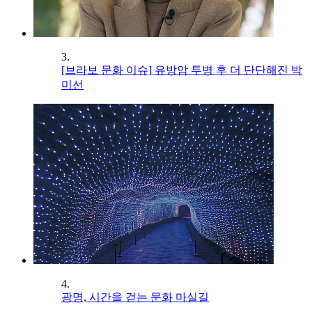
3.
[브라보 문화 이슈] 유방암 투병 후 더 단단해진 박
미선
4.
광명, 시간을 걷는 문화 마실길