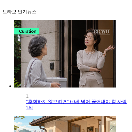
브라보 인기뉴스
1.
"후회하지 않으려면" 60세 넘어 끊어내야 할 사람
1위