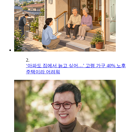
2.
‘아파도 집에서 늙고 싶어…’ 고령 가구 40% 노후
주택이라 어려워