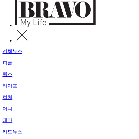
전체뉴스
피플
헬스
라이프
컬처
머니
테마
카드뉴스