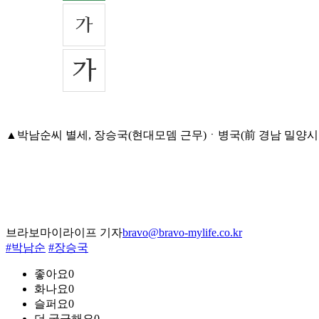
▲박남순씨 별세, 장승국(현대모뎀 근무)ㆍ병국(前 경남 밀양시의원)
브라보마이라이프 기자
bravo@bravo-mylife.co.kr
#박남순
#장승국
좋아요
0
화나요
0
슬퍼요
0
더 궁금해요
0