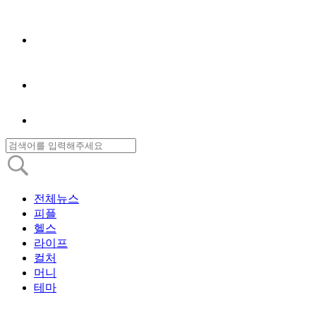
전체뉴스
피플
헬스
라이프
컬처
머니
테마