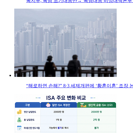
복지부, 폭염 초기대응반→‘폭염대응 비상대책본부’
“해로하면 손해?” 8·3 세제개편에 ‘황혼이혼’ 조장 