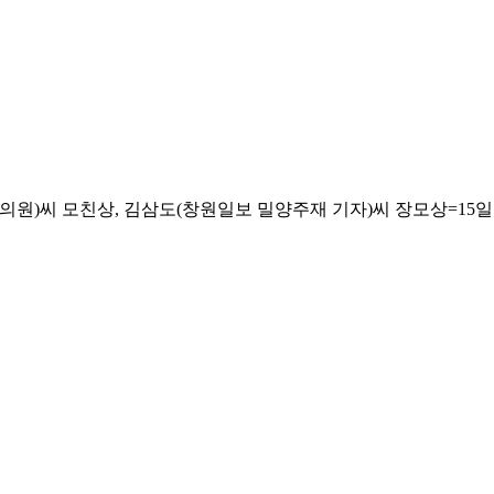
씨 모친상, 김삼도(창원일보 밀양주재 기자)씨 장모상=15일 오전 밀양