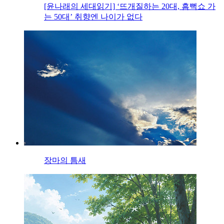
[윤나래의 세대읽기] ‘뜨개질하는 20대, 흠뻑쇼 가
는 50대’ 취향엔 나이가 없다
장마의 틈새