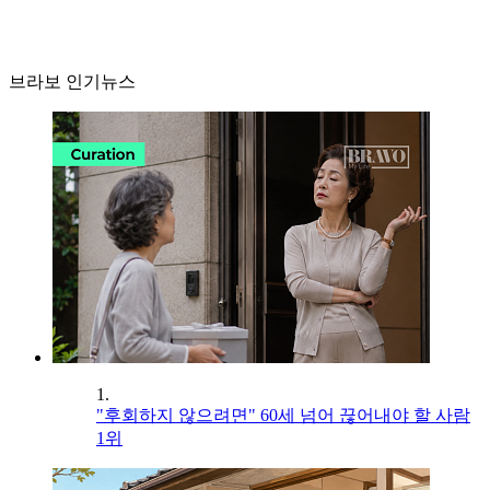
브라보 인기뉴스
1.
"후회하지 않으려면" 60세 넘어 끊어내야 할 사람
1위