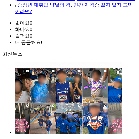
⌞
중장년 재취업 양날의 검, 민간 자격증 딸지 말지 고민
이라면?
좋아요
0
화나요
0
슬퍼요
0
더 궁금해요
0
최신뉴스