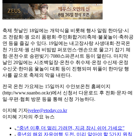
축제 첫날인 18일에는 개막식을 비롯해 행사 알림 한마당·시
조 전람회·꿩 요리 품평회·주민화합거리축제·불꽃놀이·축하공
연 등을 즐길 수 있다. 19일에는 내고장사랑 사생대회·전국온
천 가요제·꿩 산채 비빔밥 퍼포먼스·맨손으로 물고기 잡기 체
험·온천수로 송편빚기·7080스파콘서트 등이 열린다. 마지막
날인 20일에는 시조백일장·온천수 취수제·온정 수신제·온정
수신굿·한마음 윷놀이 대회 등이 진행되며 뒤풀이 한마당 행
사를 끝으로 축제의 막을 내린다.
전국 온천 가요제는 15일까지 수안보온천 홈페이지
(http://www.suanbo.or.kr)에서 신청서 다운로드 후 전화·문자·메
일·우편·협회 방문 등을 통해 신청 가능하다.
이지혜 기자
jyelee@etoday.co.kr
이지혜 기자의 주요 뉴스
⌞
“중년 이후 더 멀리 가려면, 지금 잠시 쉬어 가세요”
⌞
중년의 해외 자유여행 도전, 미리 알아야 할 5가지 원칙