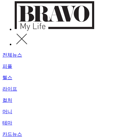
전체뉴스
피플
헬스
라이프
컬처
머니
테마
카드뉴스