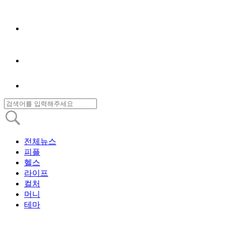
전체뉴스
피플
헬스
라이프
컬처
머니
테마