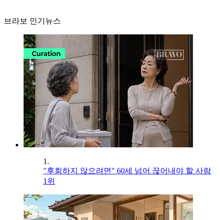
브라보 인기뉴스
1.
"후회하지 않으려면" 60세 넘어 끊어내야 할 사람
1위