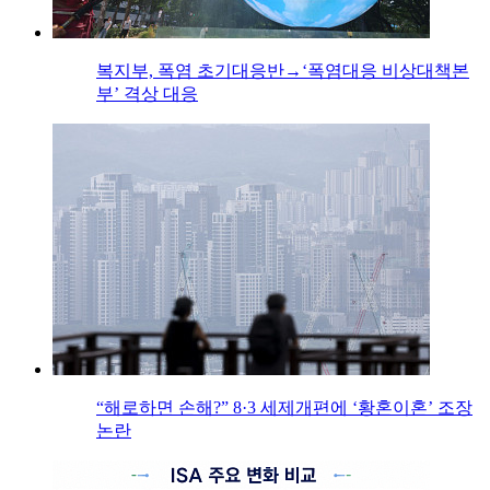
복지부, 폭염 초기대응반→‘폭염대응 비상대책본
부’ 격상 대응
“해로하면 손해?” 8·3 세제개편에 ‘황혼이혼’ 조장
논란