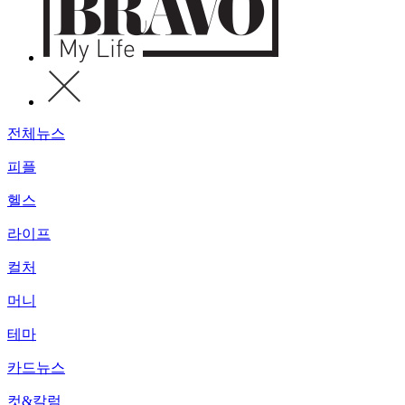
전체뉴스
피플
헬스
라이프
컬처
머니
테마
카드뉴스
컷&칼럼