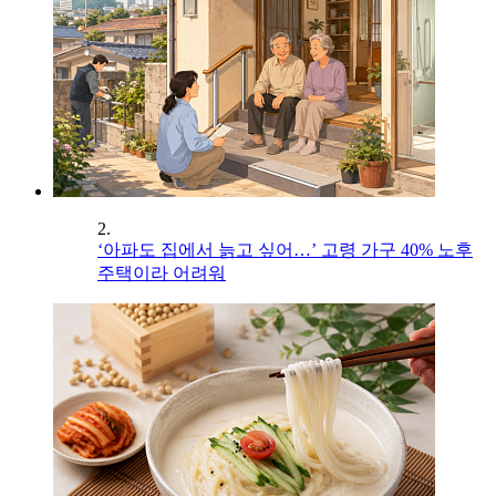
2.
‘아파도 집에서 늙고 싶어…’ 고령 가구 40% 노후
주택이라 어려워