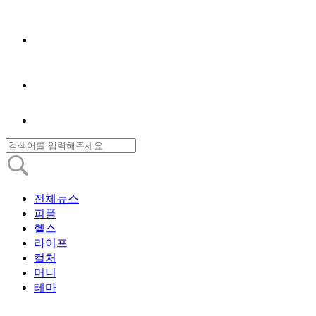
전체뉴스
피플
헬스
라이프
컬처
머니
테마