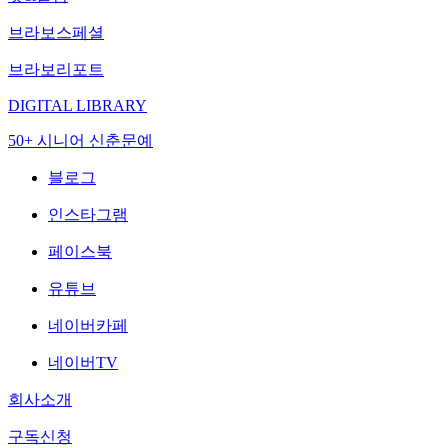
브라보스페셜
브라보리포트
DIGITAL LIBRARY
50+ 시니어 신춘문예
블로그
인스타그램
페이스북
유튜브
네이버카페
네이버TV
회사소개
구독신청