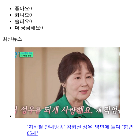
좋아요
0
화나요
0
슬퍼요
0
더 궁금해요
0
최신뉴스
‘지하철 안내방송’ 강희선 성우, 영면에 들다 ‘향년
65세’