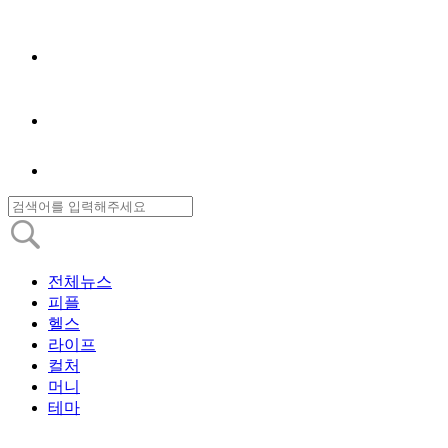
전체뉴스
피플
헬스
라이프
컬처
머니
테마