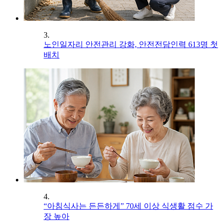
3.
노인일자리 안전관리 강화, 안전전담인력 613명 첫
배치
4.
“아침식사는 든든하게” 70세 이상 식생활 점수 가
장 높아