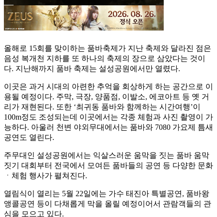
올해로 15회를 맞이하는 품바축제가 지난 축제와 달라진 점은
음성 복개천 지하를 또 하나의 축제의 장으로 삼았다는 것이
다. 지난해까지 품바 축제는 설성공원에서만 열렸다.
이곳은 과거 시대의 아련한 추억을 회상하게 하는 공간으로 이
용될 예정이다. 주막, 극장, 양품점, 이발소, 에코아트 등 옛 거
리가 재현된다. 또한 ‘최귀동 품바와 함께하는 시간여행’이
100m정도 조성되는데 이곳에서는 각종 체험과 사진 촬영이 가
능하다. 아울러 천변 야외무대에서는 품바와 7080 가요제 틈새
공연도 열린다.
주무대인 설성공원에서는 익살스러운 움막을 짓는 품바 움막
짓기 대회부터 전국에서 모여든 품바들의 공연 등 다양한 문화
ㆍ체험 행사가 펼쳐진다.
열림식이 열리는 5월 22일에는 가수 태진아 특별공연, 품바왕
앵콜공연 등이 다채롭게 막을 올릴 예정이어서 관람객들의 관
심을 모으고 있다.