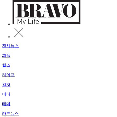
전체뉴스
피플
헬스
라이프
컬처
머니
테마
카드뉴스