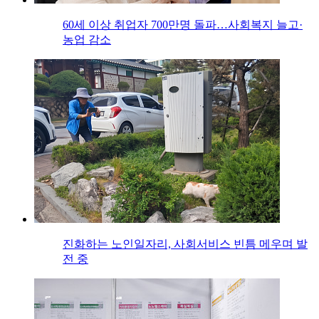
60세 이상 취업자 700만명 돌파…사회복지 늘고·
농업 감소
진화하는 노인일자리, 사회서비스 빈틈 메우며 발
전 중