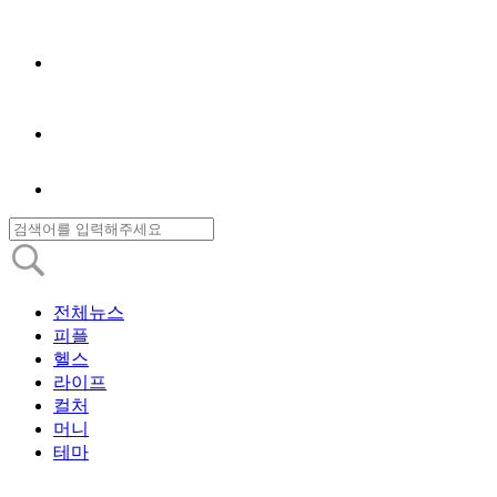
전체뉴스
피플
헬스
라이프
컬처
머니
테마