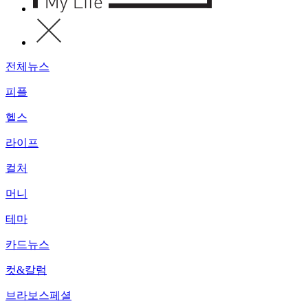
전체뉴스
피플
헬스
라이프
컬처
머니
테마
카드뉴스
컷&칼럼
브라보스페셜