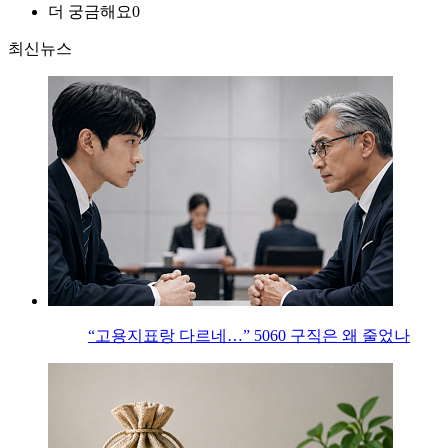
더 궁금해요
0
최신뉴스
“고용지표랑 다르네…” 5060 구직은 왜 줄었나