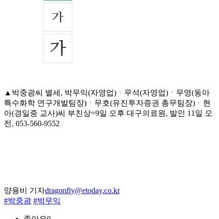
▲박중광씨 별세, 박무익(자영업)ㆍ무석(자영업)ㆍ무영(동아
특수화학 연구개발팀장)ㆍ무호(유진투자증권 총무팀장)ㆍ현
아(경일중 교사)씨 부친상=9일 오후 대구의료원, 발인 11일 오
전, 053-560-9552
양용비 기자
dragonfly@etoday.co.kr
#박중광
#박무익
좋아요
0