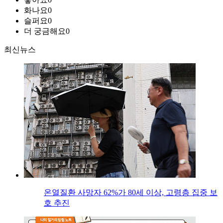
화나요
0
슬퍼요
0
더 궁금해요
0
최신뉴스
온열질환 사망자 62%가 80세 이상, 고령층 집중 보
호 추진