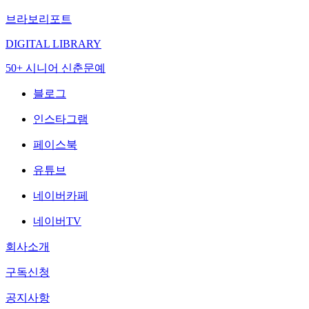
브라보리포트
DIGITAL LIBRARY
50+ 시니어 신춘문예
블로그
인스타그램
페이스북
유튜브
네이버카페
네이버TV
회사소개
구독신청
공지사항