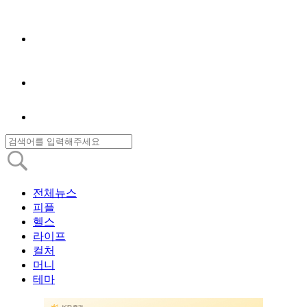
전체뉴스
피플
헬스
라이프
컬처
머니
테마