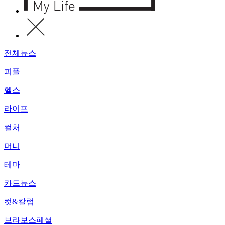
전체뉴스
피플
헬스
라이프
컬처
머니
테마
카드뉴스
컷&칼럼
브라보스페셜