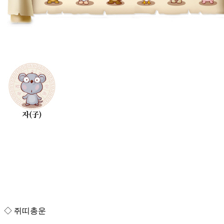
◇ 쥐띠총운