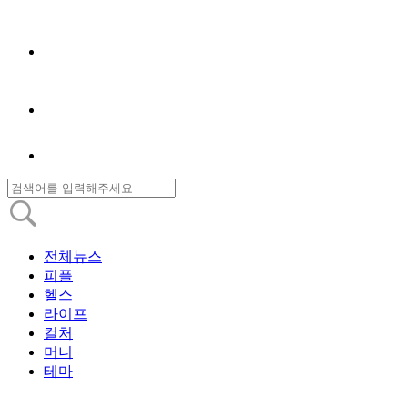
전체뉴스
피플
헬스
라이프
컬처
머니
테마