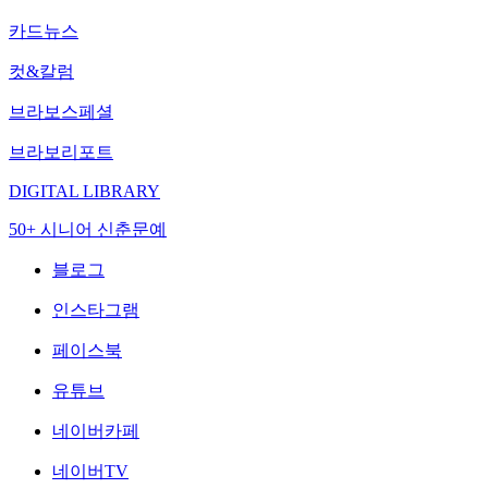
카드뉴스
컷&칼럼
브라보스페셜
브라보리포트
DIGITAL LIBRARY
50+ 시니어 신춘문예
블로그
인스타그램
페이스북
유튜브
네이버카페
네이버TV