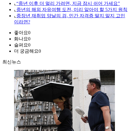
⌞
“중년 이후 더 멀리 가려면, 지금 잠시 쉬어 가세요”
⌞
중년의 해외 자유여행 도전, 미리 알아야 할 5가지 원칙
⌞
중장년 재취업 양날의 검, 민간 자격증 딸지 말지 고민
이라면?
좋아요
0
화나요
0
슬퍼요
0
더 궁금해요
0
최신뉴스