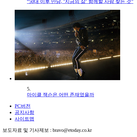
“50대 이후 만남, ‘지금의 삶’ 함께할 사람 찾는 것”
5.
마이클 잭슨은 어떤 존재였을까
PC버전
공지사항
사이트맵
보도자료 및 기사제보 : bravo@etoday.co.kr