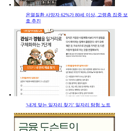
온열질환 사망자 62%가 80세 이상, 고령층 집중 보
호 추진
‘내게 맞는 일자리 찾기’ 일자리 탐험 노트