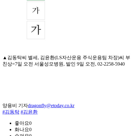
▲김동탁씨 별세, 김윤환(LS자산운용 주식운용팀 차장)씨 부
친상=7일 오전 서울성모병원, 발인 9일 오전, 02-2258-5940
양용비 기자
dragonfly@etoday.co.kr
#김동탁
#김윤환
좋아요
0
화나요
0
슬퍼요
0