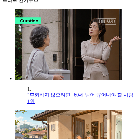
브라보 인기뉴스
1.
"후회하지 않으려면" 60세 넘어 끊어내야 할 사람
1위