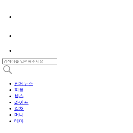
전체뉴스
피플
헬스
라이프
컬처
머니
테마