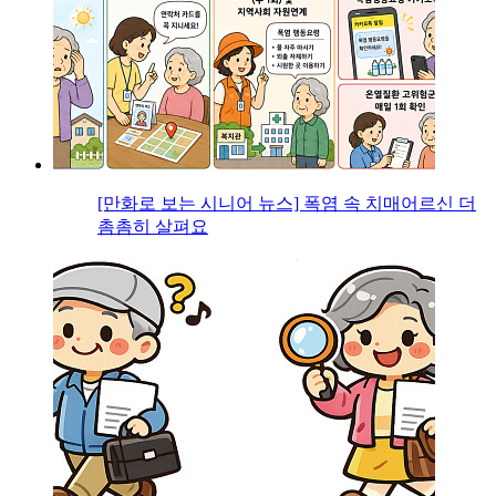
[만화로 보는 시니어 뉴스] 폭염 속 치매어르신 더
촘촘히 살펴요