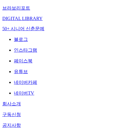
브라보리포트
DIGITAL LIBRARY
50+ 시니어 신춘문예
블로그
인스타그램
페이스북
유튜브
네이버카페
네이버TV
회사소개
구독신청
공지사항