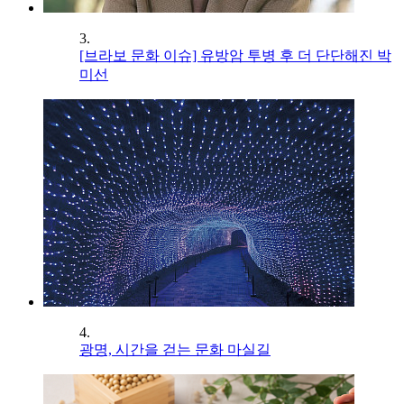
3.
[브라보 문화 이슈] 유방암 투병 후 더 단단해진 박
미선
4.
광명, 시간을 걷는 문화 마실길