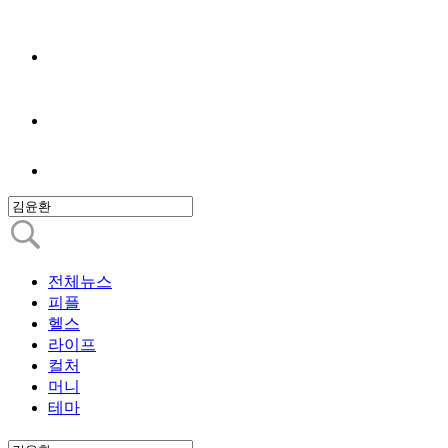
전체뉴스
피플
헬스
라이프
컬처
머니
테마