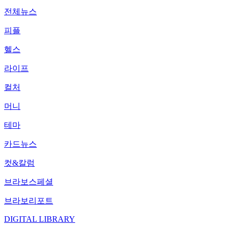
전체뉴스
피플
헬스
라이프
컬처
머니
테마
카드뉴스
컷&칼럼
브라보스페셜
브라보리포트
DIGITAL LIBRARY