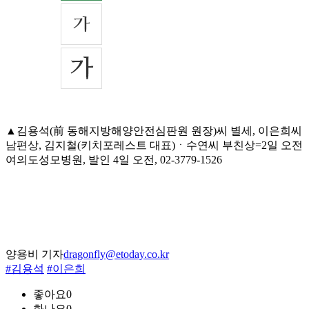
▲김용석(前 동해지방해양안전심판원 원장)씨 별세, 이은희씨
남편상, 김지철(키치포레스트 대표)ㆍ수연씨 부친상=2일 오전
여의도성모병원, 발인 4일 오전, 02-3779-1526
양용비 기자
dragonfly@etoday.co.kr
#김용석
#이은희
좋아요
0
화나요
0