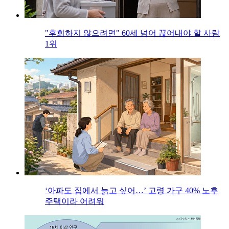
"후회하지 않으려면" 60세 넘어 끊어내야 할 사람
1위
‘아파도 집에서 늙고 싶어…’ 고령 가구 40% 노후
주택이라 어려워