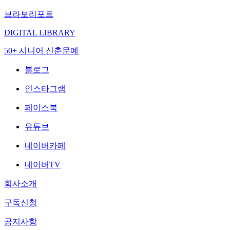
브라보리포트
DIGITAL LIBRARY
50+ 시니어 신춘문예
블로그
인스타그램
페이스북
유튜브
네이버카페
네이버TV
회사소개
구독신청
공지사항