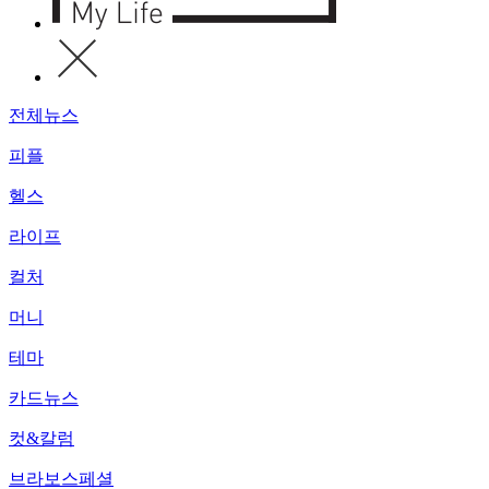
전체뉴스
피플
헬스
라이프
컬처
머니
테마
카드뉴스
컷&칼럼
브라보스페셜