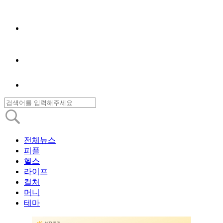
전체뉴스
피플
헬스
라이프
컬처
머니
테마