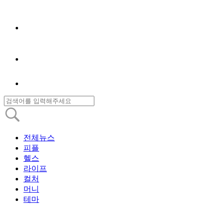
전체뉴스
피플
헬스
라이프
컬처
머니
테마