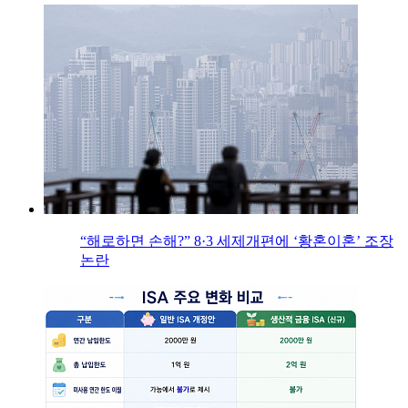
“해로하면 손해?” 8·3 세제개편에 ‘황혼이혼’ 조장
논란