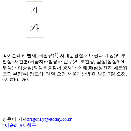
▲이순례씨 별세, 서철규(前 서대문경찰서 대공과 계장)씨 부
인상, 서진훈(서울지하철공사 근무)씨 모친상, 김성(삼성SDI
부장)ㆍ이종필(의정부경찰서 경사)ㆍ이태영(삼성전자 네트워
크팀 부장)씨 장모상=31일 오전 서울아산병원, 발인 2일 오전,
02-3010-2265
양용비 기자
dragonfly@etoday.co.kr
#이순례
#서철규