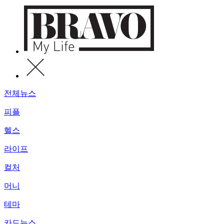
전체뉴스
피플
헬스
라이프
컬처
머니
테마
카드뉴스