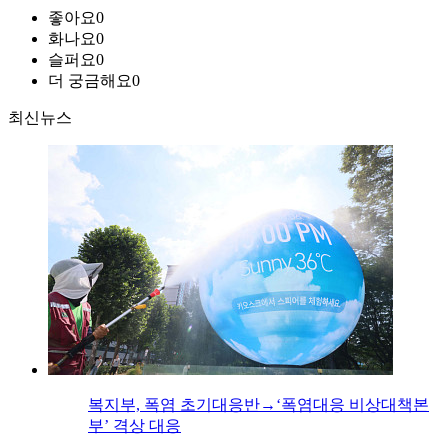
좋아요
0
화나요
0
슬퍼요
0
더 궁금해요
0
최신뉴스
복지부, 폭염 초기대응반→‘폭염대응 비상대책본
부’ 격상 대응