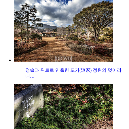
청솔과 위트로 연출한 도가(道家) 정원의 멋이라
니…