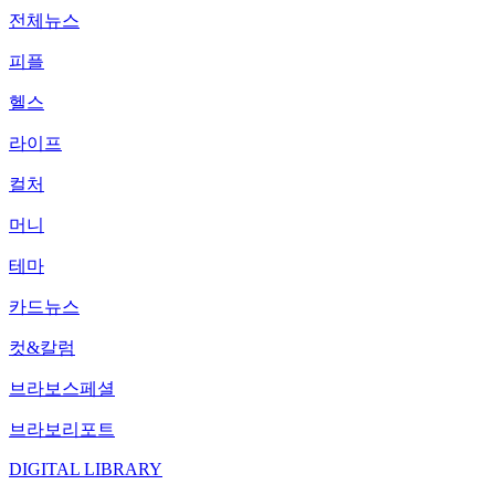
전체뉴스
피플
헬스
라이프
컬처
머니
테마
카드뉴스
컷&칼럼
브라보스페셜
브라보리포트
DIGITAL LIBRARY