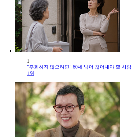
1.
"후회하지 않으려면" 60세 넘어 끊어내야 할 사람
1위