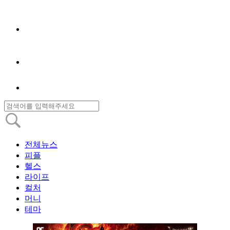
전체뉴스
피플
헬스
라이프
컬처
머니
테마