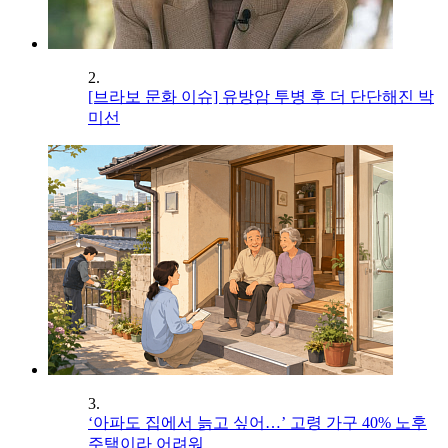
2.
[브라보 문화 이슈] 유방암 투병 후 더 단단해진 박
미선
3.
‘아파도 집에서 늙고 싶어…’ 고령 가구 40% 노후
주택이라 어려워