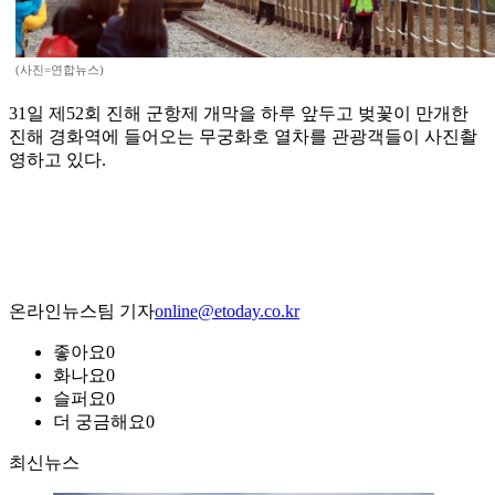
(사진=연합뉴스)
31일 제52회 진해 군항제 개막을 하루 앞두고 벚꽃이 만개한
진해 경화역에 들어오는 무궁화호 열차를 관광객들이 사진촬
영하고 있다.
온라인뉴스팀 기자
online@etoday.co.kr
좋아요
0
화나요
0
슬퍼요
0
더 궁금해요
0
최신뉴스