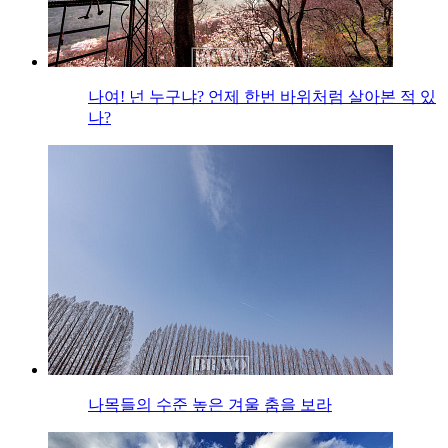
나여! 넌 누구냐? 언제 한번 바위처럼 살아본 적 있
나?
나목들의 수준 높은 겨울 춤을 보라