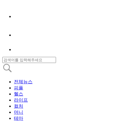
전체뉴스
피플
헬스
라이프
컬처
머니
테마