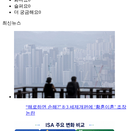
슬퍼요
0
더 궁금해요
0
최신뉴스
“해로하면 손해?” 8·3 세제개편에 ‘황혼이혼’ 조장
논란