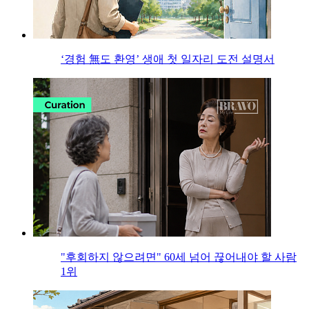
‘경험 無도 환영’ 생애 첫 일자리 도전 설명서
"후회하지 않으려면" 60세 넘어 끊어내야 할 사람
1위