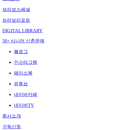
브라보스페셜
브라보리포트
DIGITAL LIBRARY
50+ 시니어 신춘문예
블로그
인스타그램
페이스북
유튜브
네이버카페
네이버TV
회사소개
구독신청