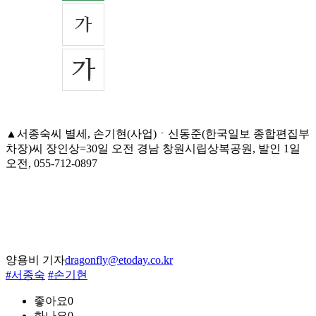
▲서종숙씨 별세, 손기현(사업)ㆍ신동준(한국일보 종합편집부
차장)씨 장인상=30일 오전 경남 창원시립상복공원, 발인 1일
오전, 055-712-0897
양용비 기자
dragonfly@etoday.co.kr
#서종숙
#손기현
좋아요
0
화나요
0