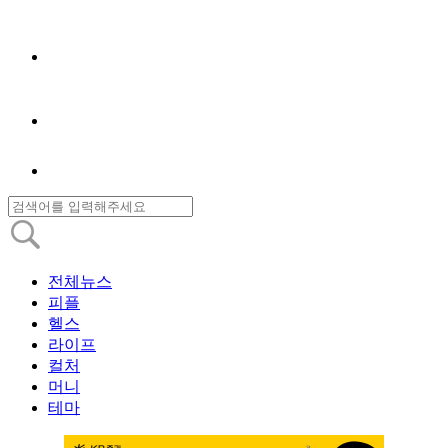
전체뉴스
피플
헬스
라이프
컬처
머니
테마