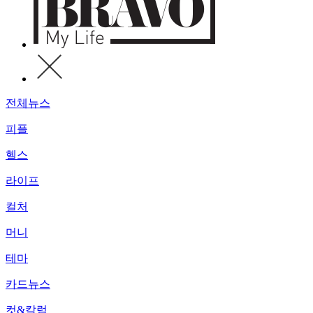
전체뉴스
피플
헬스
라이프
컬처
머니
테마
카드뉴스
컷&칼럼