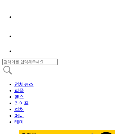
전체뉴스
피플
헬스
라이프
컬처
머니
테마