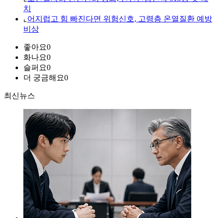
치
⌞
어지럽고 힘 빠진다면 위험신호, 고령층 온열질환 예방
비상
좋아요
0
화나요
0
슬퍼요
0
더 궁금해요
0
최신뉴스