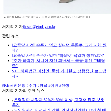
▲김현정 KB국민은행 골든라이프 센터장(WM스타자문단(KB국민은행 )
서지희 기자
jhsseo@etoday.co.kr
관련 뉴스
[요즘말 사전] 손주가 먹고 싶다던 두쫀쿠, 그게 대체 뭔
데?
[요즘말 사전] 손주가 말한 ‘핵꿀맛’ 욕일까 칭찬일까?
“주가 하락기, 시니어 자산 피난처는 금융·통신 고배당
주”
STO 하위법규 예상안, 풀링·거래한도·정형증권 로드맵
제시
#KB국민은행
#주가
#환율
#이란
#전쟁
서지희 기자의 주요 뉴스
⌞
온열질환 사망자 62%가 80세 이상, 고령층 집중 보호
추진
⌞
노인일자리 안전관리 강화, 안전전담인력 613명 첫 배