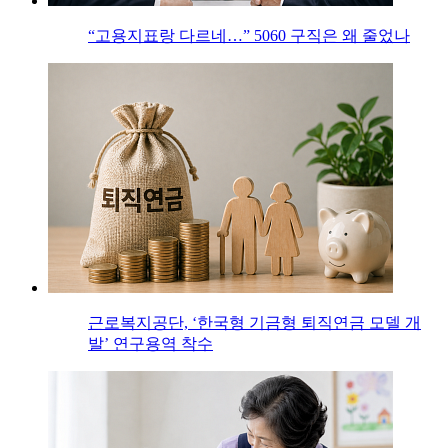
“고용지표랑 다르네…” 5060 구직은 왜 줄었나
근로복지공단, ‘한국형 기금형 퇴직연금 모델 개
발’ 연구용역 착수