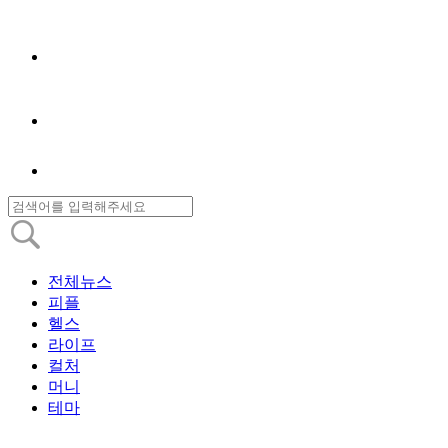
전체뉴스
피플
헬스
라이프
컬처
머니
테마