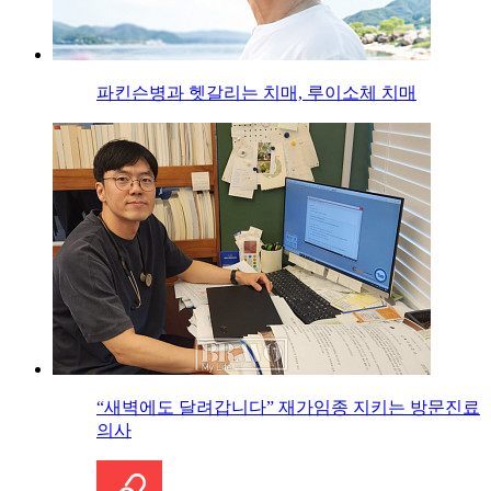
파킨슨병과 헷갈리는 치매, 루이소체 치매
“새벽에도 달려갑니다” 재가임종 지키는 방문진료
의사