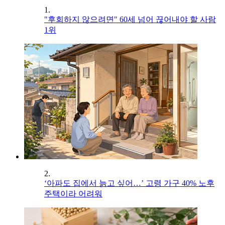
1.
"후회하지 않으려면" 60세 넘어 끊어내야 할 사람
1위
2.
‘아파도 집에서 늙고 싶어…’ 고령 가구 40% 노후
주택이라 어려워