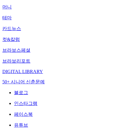
머니
테마
카드뉴스
컷&칼럼
브라보스페셜
브라보리포트
DIGITAL LIBRARY
50+ 시니어 신춘문예
블로그
인스타그램
페이스북
유튜브