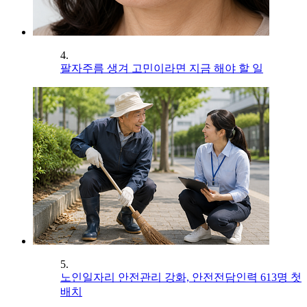
4.
팔자주름 생겨 고민이라면 지금 해야 할 일
5.
노인일자리 안전관리 강화, 안전전담인력 613명 첫
배치