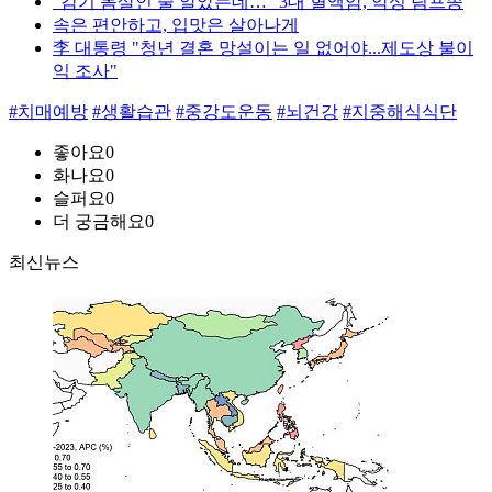
“감기 몸살인 줄 알았는데…” 3대 혈액암, 악성 림프종
속은 편안하고, 입맛은 살아나게
李 대통령 "청년 결혼 망설이는 일 없어야...제도상 불이
익 조사"
#치매예방
#생활습관
#중강도운동
#뇌건강
#지중해식식단
좋아요
0
화나요
0
슬퍼요
0
더 궁금해요
0
최신뉴스