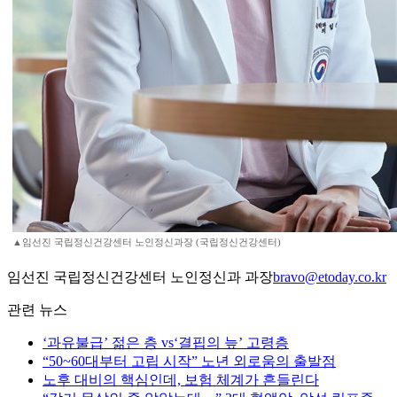
▲임선진 국립정신건강센터 노인정신과장 (국립정신건강센터)
임선진 국립정신건강센터 노인정신과 과장
bravo@etoday.co.kr
관련 뉴스
‘과유불급’ 젊은 층 vs‘결핍의 늪’ 고령층
“50~60대부터 고립 시작” 노년 외로움의 출발점
노후 대비의 핵심인데, 보험 체계가 흔들린다