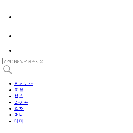
전체뉴스
피플
헬스
라이프
컬처
머니
테마