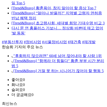
일 Top 5
[Trend&Bravo] 황혼육아, 참지 말아야 할 증상 Top 7
[Trend&Bravo] “얼마나 받을까?" 지역별 고령자 면허증
반납 혜택 정리
[Trend&Bravo] 초고령사회, 세대별 희망 기대수명 비교 3
다시 문 연 홈플러스 가보니… 정상화 바쁜데 재고 없어
'발 동동'
#부동산투자
#정비사업
#서울정비사업
#재건축
#재개발
한승희 기자의 주요 뉴스
⌞
"후회하지 않으려면" 60세 넘어 끊어내야 할 사람 1위
⌞
[Trend&Bravo] "함께라 더 힘들다" 황혼 부부 시간 분리
법 5
⌞
[Trend&Bravo] 거절 못 하는 시니어가 끊어야 할 행동 5
좋아요
0
화나요
0
슬퍼요
0
더 궁금해요
0
최신뉴스