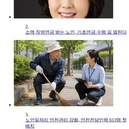
2.
소액 직역연금 받는 노인, 기초연금 수령 길 열린다
3.
노인일자리 안전관리 강화, 안전전담인력 613명 첫
배치