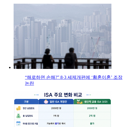
“해로하면 손해?” 8·3 세제개편에 ‘황혼이혼’ 조장
논란