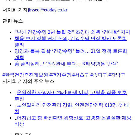
서지희 기자
jhsseo@etoday.co.kr
관련 뉴스
“부산 건강수명 2년 늘릴 것” 조경태 의원 ‘건대함’ 지지
체육·보건 정책 연계 논의, 건강수명 연장 방안 토론회
열려
영양과 돌봄 결합 ‘건강수명’ 늘려… 21일 정책 토론회
개최
美 폴리실리콘 15% 관세 부과… K태양광은 '반색'
#한국건강증진개발원
#건강수명
#서초구
#송파구
#강남구
서지희 기자의 주요 뉴스
⌞
온열질환 사망자 62%가 80세 이상, 고령층 집중 보호
추진
⌞
노인일자리 안전관리 강화, 안전전담인력 613명 첫 배
치
⌞
어지럽고 힘 빠진다면 위험신호, 고령층 온열질환 예방
비상