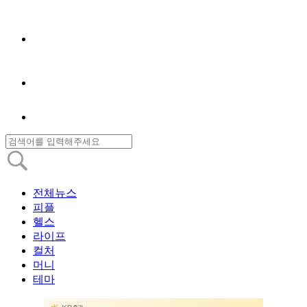
전체뉴스
피플
헬스
라이프
컬처
머니
테마