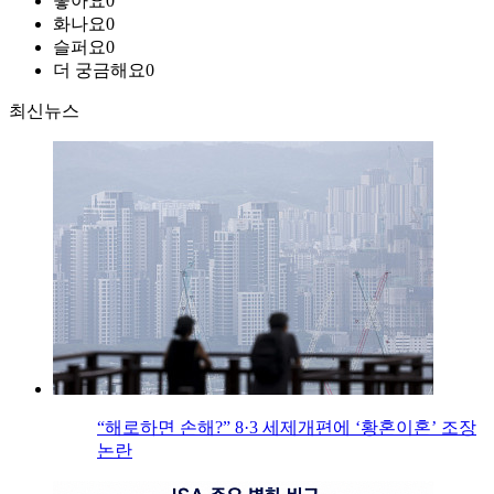
좋아요
0
화나요
0
슬퍼요
0
더 궁금해요
0
최신뉴스
“해로하면 손해?” 8·3 세제개편에 ‘황혼이혼’ 조장
논란