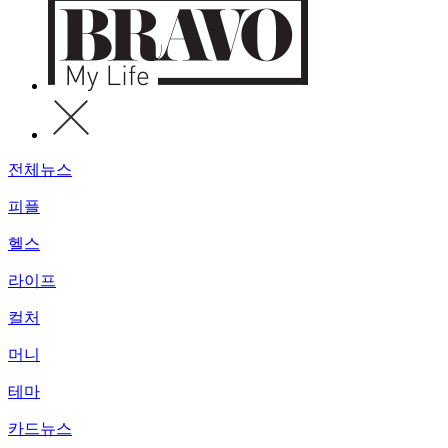
전체뉴스
피플
헬스
라이프
컬처
머니
테마
카드뉴스