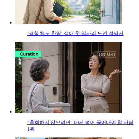
‘경험 無도 환영’ 생애 첫 일자리 도전 설명서
"후회하지 않으려면" 60세 넘어 끊어내야 할 사람
1위