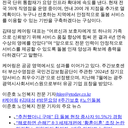
전국 단위 통합재가 요양 인프라 확대에 속도를 낸다. 현재 전
국 59개 직영점을 운영 중이며, 연내 20여 개 지점을 추가로 열
계획이다. 누구나 선호하는 지역에서 안정적으로 돌봄 서비스
를 이용할 수 있는 기반을 구축하겠다는 구상이다.
김태성 케어링 대표는 “어르신과 보호자에게 또 하나의 가족
으로 신뢰받기 위해 서비스 품질 향상에 힘써 온 결과 4년 연속
수상의 영예를 안았다”며 “앞으로도 전문 인력이 안정적으로
서비스를 제공할 수 있도록 돌봄 인재 양성과 확보에 총력을
다하겠다”고 말했다.
케어링은 공공 영역에서도 성과를 이어가고 있다. 주간보호센
터 부산수영점은 국민건강보험공단이 주관한 ‘2024년 장기요
양서비스 최우수기관’으로 선정됐으며, 지난해 7월에는 광주
광역시사회서비스원으로부터 유공 기업 표창을 받았다.
이준호 노인복지 전문 기자
jhlee@etoday.co.kr
#케어링
#김태성
#방문요양
#주간보호
#노인돌봄
이준호 노인복지 전문 기자의 주요 뉴스
⌞
“추천했더니 구매” 日 돌봄 현장 종사자 91.5%가 경험
⌞
“해로하면 손해?” 8·3 세제개편에 ‘황혼이혼’ 조장 논란