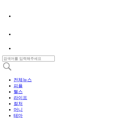
전체뉴스
피플
헬스
라이프
컬처
머니
테마