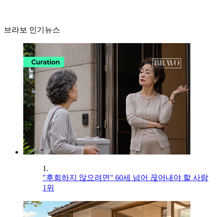
브라보 인기뉴스
1.
"후회하지 않으려면" 60세 넘어 끊어내야 할 사람
1위