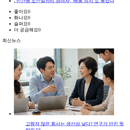
⌞
민간형 노인일자리 참여자, ‘배움 의지’도 높았다
좋아요
0
화나요
0
슬퍼요
0
더 궁금해요
0
최신뉴스
고령자 많은 회사는 생산성 낮다? 연구가 던진 뜻
밖의 답