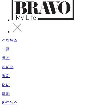
전체뉴스
피플
헬스
라이프
컬처
머니
테마
카드뉴스