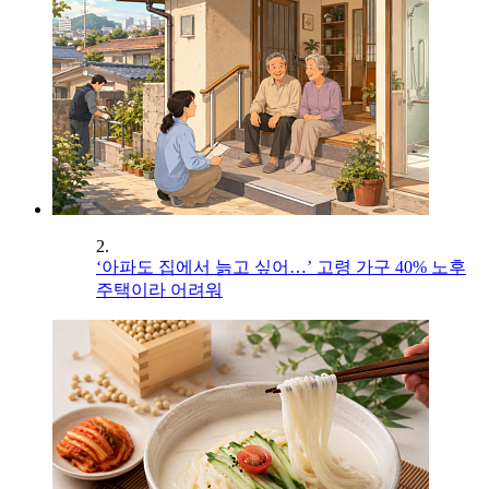
2.
‘아파도 집에서 늙고 싶어…’ 고령 가구 40% 노후
주택이라 어려워