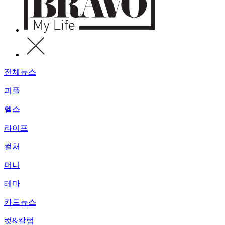
전체뉴스
피플
헬스
라이프
컬처
머니
테마
카드뉴스
컷&칼럼