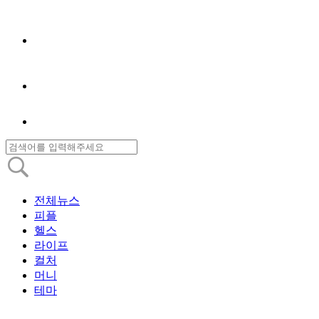
전체뉴스
피플
헬스
라이프
컬처
머니
테마