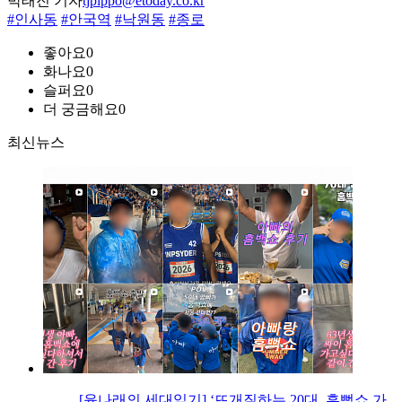
박태진 기자
tjpippo@etoday.co.kr
#인사동
#안국역
#낙원동
#종로
좋아요
0
화나요
0
슬퍼요
0
더 궁금해요
0
최신뉴스
[윤나래의 세대읽기] ‘뜨개질하는 20대, 흠뻑쇼 가