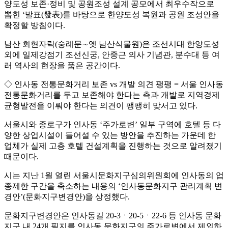
양도성 보존·정비 및 공원조성 설계 공모에서 최우수작으로
뽑힌 ‘발표(發表)를 바탕으로 한양도성 복원과 공원 조성안을
확정할 방침이다.
남산 회현자락(숭례문∼옛 남산식물원)은 조선시대 한양도성
외에 일제강점기 조선신궁, 안중근 의사 기념관, 분수대 등 여
러 역사의 현장을 품은 공간이다.
◇ 인사동 전통문화거리 보존 vs 개발 의견 팽팽 = 서울 인사동
전통문화거리를 두고 보존해야 한다는 측과 개발로 지역경제
균형발전을 이뤄야 한다는 의견이 팽팽히 맞서고 있다.
서울시와 종로구가 인사동 ‘주가로변’ 일부 구역에 호텔 등 다
양한 상업시설이 들어설 수 있는 방안을 추진하는 가운데 한
업체가 실제 고층 호텔 건설계획을 진행하는 것으로 알려졌기
때문이다.
시는 지난 1월 열린 서울시문화지구심의위원회에 인사동의 업
종제한 구간을 축소하는 내용의 ‘인사동문화지구 관리계획 변
경안’(문화지구변경안)을 상정했다.
문화지구변경안은 인사동길 20-3ㆍ20-5ㆍ22-6 등 인사동 문화
지구 내 24개 필지를 인사동 문화지구의 주가로변에서 제외하