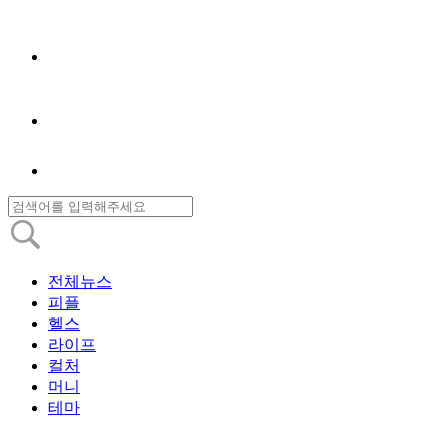
전체뉴스
피플
헬스
라이프
컬처
머니
테마