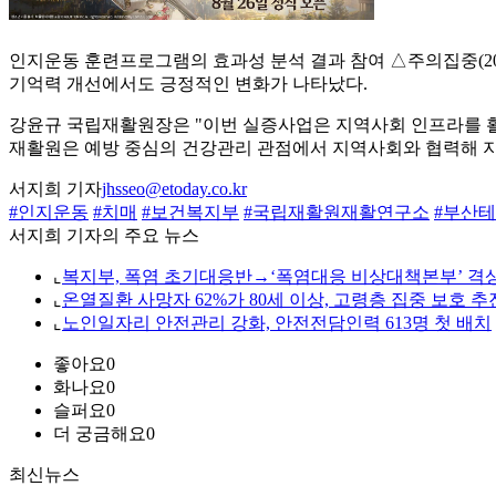
인지운동 훈련프로그램의 효과성 분석 결과 참여 △주의집중(20.6%
기억력 개선에서도 긍정적인 변화가 나타났다.
강윤규 국립재활원장은 "이번 실증사업은 지역사회 인프라를 활
재활원은 예방 중심의 건강관리 관점에서 지역사회와 협력해 지
서지희 기자
jhsseo@etoday.co.kr
#인지운동
#치매
#보건복지부
#국립재활원재활연구소
#부산
서지희 기자의 주요 뉴스
⌞
복지부, 폭염 초기대응반→‘폭염대응 비상대책본부’ 격
⌞
온열질환 사망자 62%가 80세 이상, 고령층 집중 보호 추
⌞
노인일자리 안전관리 강화, 안전전담인력 613명 첫 배치
좋아요
0
화나요
0
슬퍼요
0
더 궁금해요
0
최신뉴스