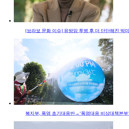
[브라보 문화 이슈] 유방암 투병 후 더 단단해진 박
복지부, 폭염 초기대응반→‘폭염대응 비상대책본부’