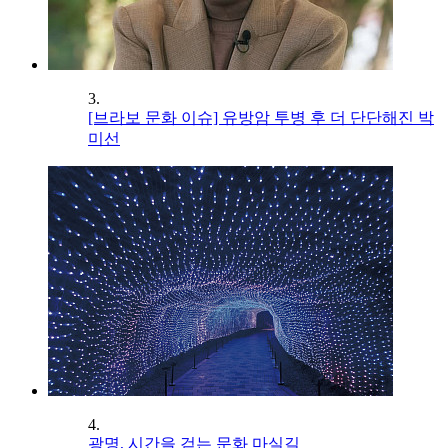
3.
[브라보 문화 이슈] 유방암 투병 후 더 단단해진 박
미선
4.
광명, 시간을 걷는 문화 마실길