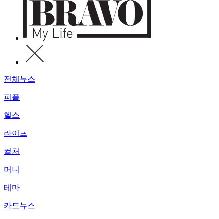
전체뉴스
피플
헬스
라이프
컬처
머니
테마
카드뉴스