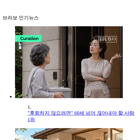
브라보 인기뉴스
1.
"후회하지 않으려면" 60세 넘어 끊어내야 할 사람
1위