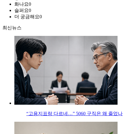
화나요
0
슬퍼요
0
더 궁금해요
0
최신뉴스
“고용지표랑 다르네…” 5060 구직은 왜 줄었나