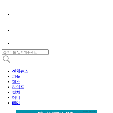
전체뉴스
피플
헬스
라이프
컬처
머니
테마