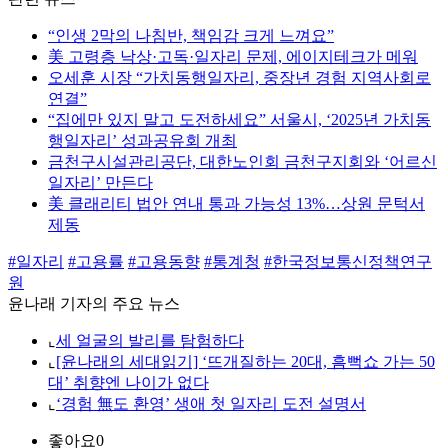
“인생 2막의 나침반, 책임감 크게 느껴요”
美 고령층 낙상·고독·일자리 문제, 에이지테크가 메워
오세훈 시장 “가치동행일자리, 중장년 경험 지역사회로
연결”
“집에만 있지 말고 도전하세요” 서울시, ‘2025년 가치동
행일자리’ 성과공유회 개최
금천구시설관리공단, 대한노인회 금천구지회와 ‘어르신
일자리’ 만든다
美 클래리티 법안 연내 통과 가능성 13%…상원 문턱서
제동
#일자리
#고용률
#고용동향
#통계청
#한국정보통신정책연구
원
윤나래 기자의 주요 뉴스
⌞
세 얼굴의 발리를 탐험하다
⌞
[윤나래의 세대읽기] ‘뜨개질하는 20대, 흠뻑쇼 가는 50
대’ 취향엔 나이가 없다
⌞
‘경험 無도 환영’ 생애 첫 일자리 도전 설명서
좋아요
0