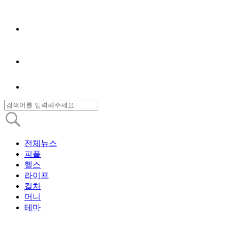
전체뉴스
피플
헬스
라이프
컬처
머니
테마