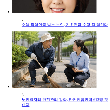
2.
소액 직역연금 받는 노인, 기초연금 수령 길 열린다
3.
노인일자리 안전관리 강화, 안전전담인력 613명 첫
배치