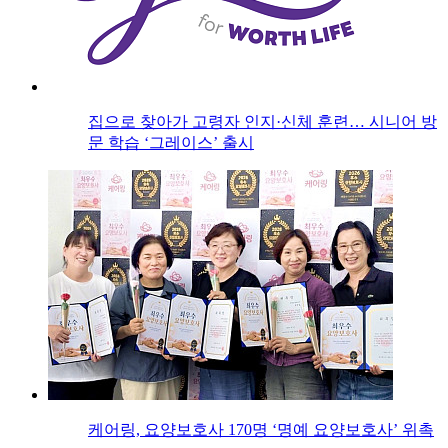
집으로 찾아가 고령자 인지·신체 훈련… 시니어 방
문 학습 ‘그레이스’ 출시
케어링, 요양보호사 170명 ‘명예 요양보호사’ 위촉