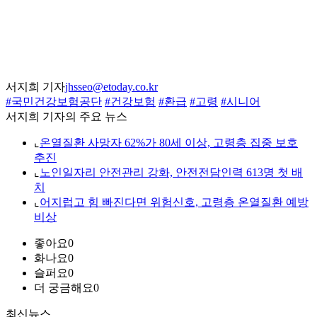
서지희 기자
jhsseo@etoday.co.kr
#국민건강보험공단
#건강보험
#환급
#고령
#시니어
서지희 기자의 주요 뉴스
⌞
온열질환 사망자 62%가 80세 이상, 고령층 집중 보호
추진
⌞
노인일자리 안전관리 강화, 안전전담인력 613명 첫 배
치
⌞
어지럽고 힘 빠진다면 위험신호, 고령층 온열질환 예방
비상
좋아요
0
화나요
0
슬퍼요
0
더 궁금해요
0
최신뉴스