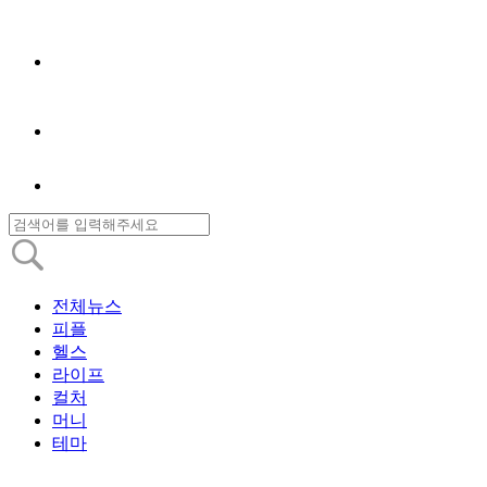
전체뉴스
피플
헬스
라이프
컬처
머니
테마